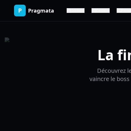
P
Pragmata
Sortie
Démo
Perso
La f
Découvrez le
vaincre le boss