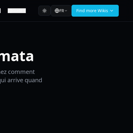
FR
Find more Wikis
Guide
gmata
renez comment
qui arrive quand