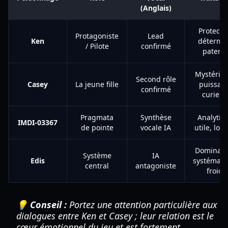
(Anglais)
Protecte
Protagoniste
Lead
Ken
détermi
/ Pilote
confirmé
paterne
Mystérieu
Second rôle
Casey
La jeune fille
puissant
confirmé
curieus
Pragmata
Synthèse
Analytiq
IMDI-03367
de pointe
vocale IA
utile, log
Dominatri
Système
IA
Edis
systémati
central
antagoniste
froide
💡 Conseil :
Portez une attention particulière aux
dialogues entre Ken et Casey ; leur relation est le
cœur émotionnel du jeu et est fortement