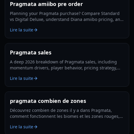
Pragmata amiibo pre order
Planning your Pragmata purchase? Compare Standard
vs Digital Deluxe, understand Diana amiibo pricing, and
follow a smart pre-order strategy for 2026.
Lire la suite
Pragmata sales
A deep 2026 breakdown of Pragmata sales, including
momentum drivers, player behavior, pricing strategy,
and what could shape long-term performance.
Lire la suite
pragmata combien de zones
Découvrez combien de zones il y a dans Pragmata,
comment fonctionnent les biomes et les zones rouges,
et comment planifier une exploration et des
Lire la suite
améliorations efficaces en 2026.