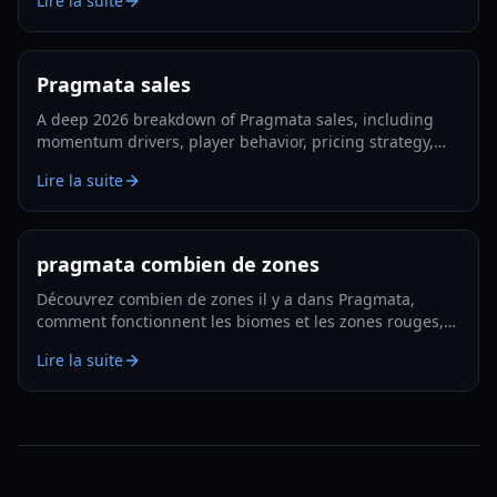
Lire la suite
Pragmata sales
A deep 2026 breakdown of Pragmata sales, including
momentum drivers, player behavior, pricing strategy,
and what could shape long-term performance.
Lire la suite
pragmata combien de zones
Découvrez combien de zones il y a dans Pragmata,
comment fonctionnent les biomes et les zones rouges,
et comment planifier une exploration et des
Lire la suite
améliorations efficaces en 2026.