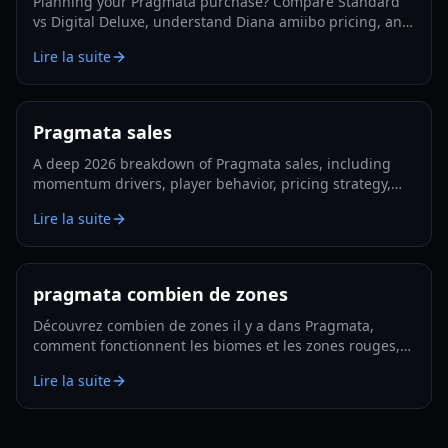
Planning your Pragmata purchase? Compare Standard
vs Digital Deluxe, understand Diana amiibo pricing, and
follow a smart pre-order strategy for 2026.
Lire la suite
Pragmata sales
A deep 2026 breakdown of Pragmata sales, including
momentum drivers, player behavior, pricing strategy,
and what could shape long-term performance.
Lire la suite
pragmata combien de zones
Découvrez combien de zones il y a dans Pragmata,
comment fonctionnent les biomes et les zones rouges,
et comment planifier une exploration et des
Lire la suite
améliorations efficaces en 2026.