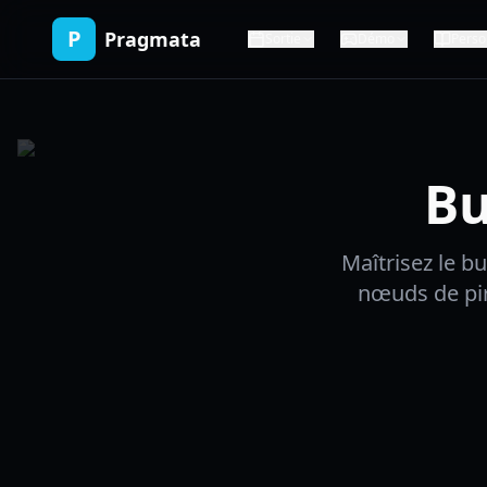
P
Pragmata
Sortie
Démo
Perso
Bu
Maîtrisez le b
nœuds de pir