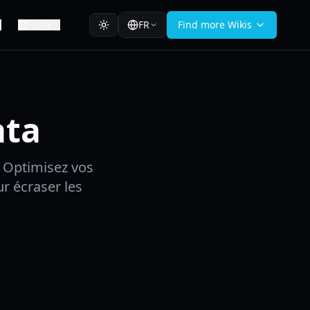
FR
Find more Wikis
Guide
ata
. Optimisez vos
r écraser les