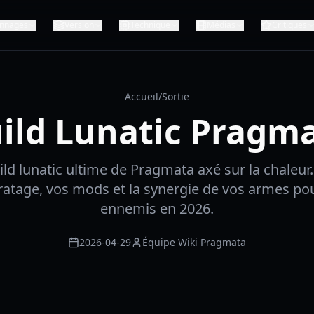
nnages
Version
Technique
Médias
Critiques
Accueil
/
Sortie
ild Lunatic Pragm
uild lunatic ultime de Pragmata axé sur la chaleur
atage, vos mods et la synergie de vos armes pou
ennemis en 2026.
2026-04-29
Équipe Wiki Pragmata