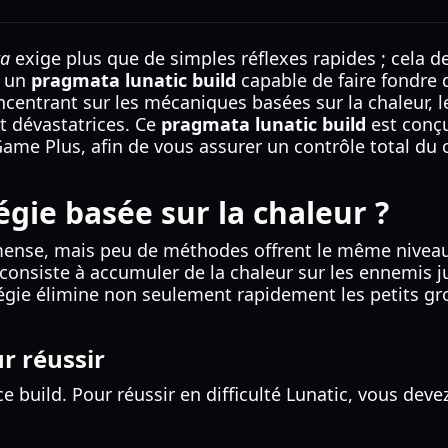
ta
exige plus que de simples réflexes rapides ; cela
z un
pragmata lunatic build
capable de faire fondre
ncentrant sur les mécaniques basées sur la chaleur, l
t dévastatrices. Ce
pragmata lunatic build
est conçu
 Game Plus, afin de vous assurer un contrôle total du
égie basée sur la chaleur ?
mense, mais peu de méthodes offrent le même niveau 
 consiste à accumuler de la chaleur sur les ennemis ju
tégie élimine non seulement rapidement les petits gr
r réussir
e build. Pour réussir en difficulté Lunatic, vous deve