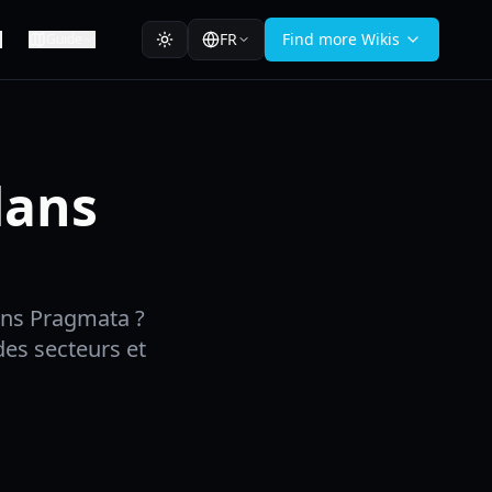
FR
Find more Wikis
Guide
dans
ans Pragmata ?
des secteurs et