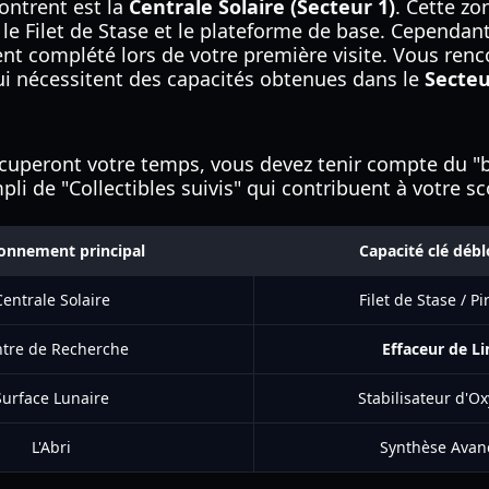
ontrent est la
Centrale Solaire (Secteur 1)
. Cette z
le Filet de Stase et le plateforme de base. Cependant
ent complété lors de votre première visite. Vous ren
ui nécessitent des capacités obtenues dans le
Secteu
peront votre temps, vous devez tenir compte du "bac
li de "Collectibles suivis" qui contribuent à votre sc
onnement principal
Capacité clé déb
Centrale Solaire
Filet de Stase / P
tre de Recherche
Effaceur de L
Surface Lunaire
Stabilisateur d'O
L'Abri
Synthèse Avan