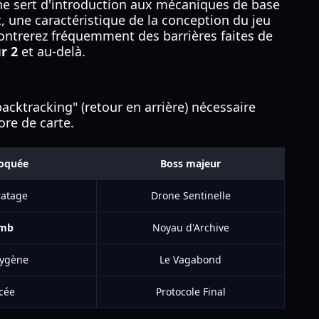
one sert d'introduction aux mécaniques de base
, une caractéristique de la conception du jeu
contrerez fréquemment des barrières faites de
r 2
et au-delà.
ktracking" (retour en arrière) nécessaire
ore de carte.
loquée
Boss majeur
iratage
Drone Sentinelle
imb
Noyau d'Archive
xygène
Le Vagabond
cée
Protocole Final