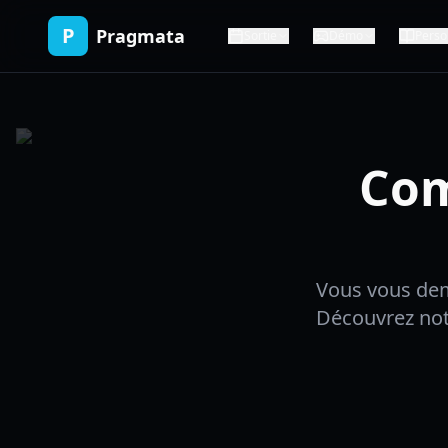
P
Pragmata
Sortie
Démo
Perso
Com
Vous vous dem
Découvrez notr