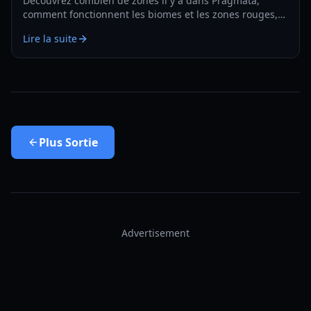
Découvrez combien de zones il y a dans Pragmata,
comment fonctionnent les biomes et les zones rouges,
et comment planifier une exploration et des
Lire la suite
améliorations efficaces en 2026.
Plus
Sortie
Advertisement