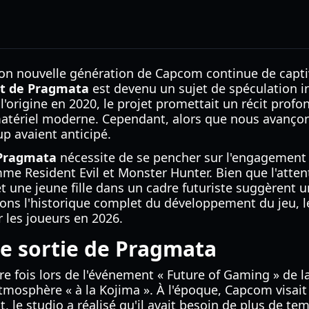
tion nouvelle génération de Capcom continue de capti
t de Pragmata
est devenu un sujet de spéculation in
l'origine en 2020, le projet promettait un récit prof
matériel moderne. Cependant, alors que nous avançon
p avaient anticipé.
Pragmata
nécessite de se pencher sur l'engagement 
e Resident Evil et Monster Hunter. Bien que l'atten
ne jeune fille dans un cadre futuriste suggèrent un n
lons l'historique complet du développement du jeu, l
r les joueurs en 2026.
de sortie de Pragmata
e fois lors de l'événement « Future of Gaming » de l
atmosphère « à la Kojima ». À l'époque, Capcom visait
le studio a réalisé qu'il avait besoin de plus de temp