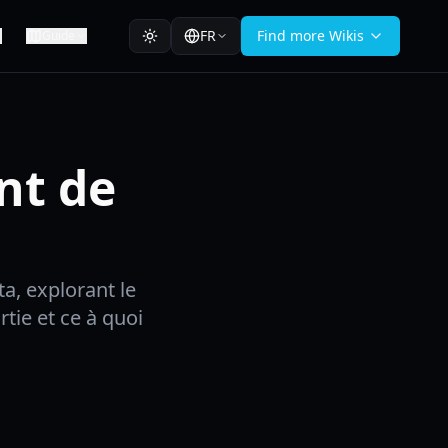
FR
Find more Wikis
Guide
nt de
, explorant le
tie et ce à quoi