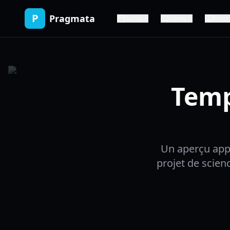
P
Pragmata
Sortie
Démo
Perso
Temp
Un aperçu app
projet de scien