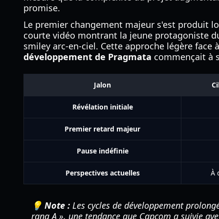
promise.
Le premier changement majeur s'est produit lor
courte vidéo montrant la jeune protagoniste du
smiley arc-en-ciel. Cette approche légère fac
développement de Pragmata
commençait à s'é
Jalon
Ci
Révélation initiale
Premier retard majeur
Pause indéfinie
Perspectives actuelles
À 
💡 Note :
Les cycles de développement prolongés 
rang A », une tendance que Capcom a suivie avec