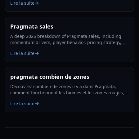
Lire la suite
Pragmata sales
A deep 2026 breakdown of Pragmata sales, including
momentum drivers, player behavior, pricing strategy,
and what could shape long-term performance.
Lire la suite
pragmata combien de zones
Découvrez combien de zones il y a dans Pragmata,
comment fonctionnent les biomes et les zones rouges,
et comment planifier une exploration et des
Lire la suite
améliorations efficaces en 2026.