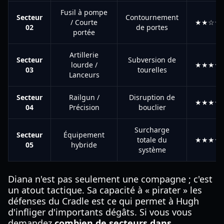
Fusil à pompe
Secteur
Contournement
/ Courte
★★☆☆
02
de portes
portée
Artillerie
Secteur
Subversion de
lourde /
★★★★
03
tourelles
Lanceurs
Secteur
Railgun /
Disruption de
★★★★
04
Précision
bouclier
Surcharge
Secteur
Équipement
totale du
★★★★
05
hybride
système
Diana n'est pas seulement une compagne ; c'est
un atout tactique. Sa capacité à « pirater » les
défenses du Cradle est ce qui permet à Hugh
d'infliger d'importants dégâts. Si vous vous
demandez
combien de secteurs dans