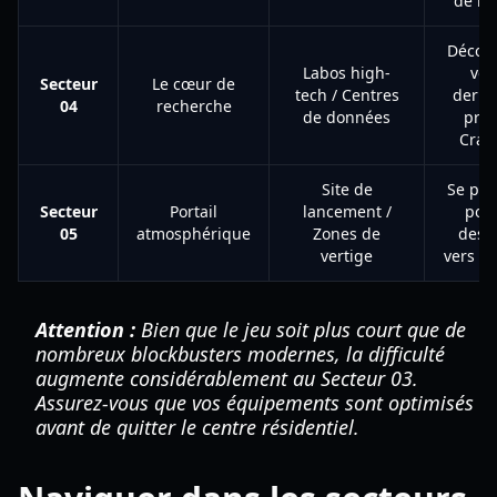
de ro
Découv
Labos high-
vér
Secteur
Le cœur de
tech / Centres
derriè
04
recherche
de données
proj
Cradl
Site de
Se pré
Secteur
Portail
lancement /
pour
05
atmosphérique
Zones de
desc
vertige
vers la
Attention :
Bien que le jeu soit plus court que de
nombreux blockbusters modernes, la difficulté
augmente considérablement au Secteur 03.
Assurez-vous que vos équipements sont optimisés
avant de quitter le centre résidentiel.