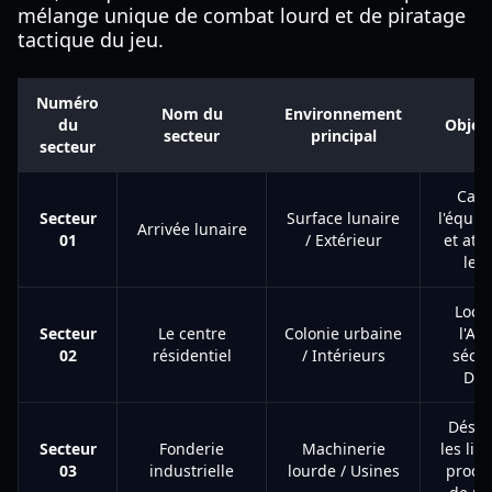
mélange unique de combat lourd et de piratage
tactique du jeu.
Numéro
Nom du
Environnement
du
Object
secteur
principal
secteur
Cali
Secteur
Surface lunaire
l'équi
Arrivée lunaire
01
/ Extérieur
et att
le s
Local
Secteur
Le centre
Colonie urbaine
l'Abr
02
résidentiel
/ Intérieurs
sécur
Dia
Désac
Secteur
Fonderie
Machinerie
les lig
03
industrielle
lourde / Usines
produ