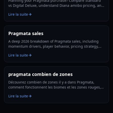
Planning your Pragmata purchase? Compare Standard
vs Digital Deluxe, understand Diana amiibo pricing, and
follow a smart pre-order strategy for 2026.
Lire la suite
Pragmata sales
A deep 2026 breakdown of Pragmata sales, including
momentum drivers, player behavior, pricing strategy,
and what could shape long-term performance.
Lire la suite
pragmata combien de zones
Découvrez combien de zones il y a dans Pragmata,
comment fonctionnent les biomes et les zones rouges,
et comment planifier une exploration et des
Lire la suite
améliorations efficaces en 2026.