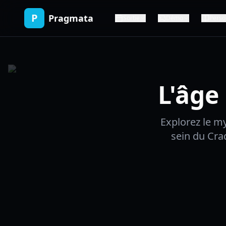
P
Pragmata
Sortie
Démo
Perso
L'âge
Explorez le m
sein du Cra