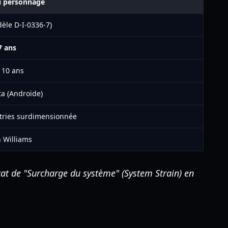
u personnage
èle D-I-0336-7)
7 ans
- 10 ans
a (Androïde)
tries surdimensionnée
 Williams
état de "Surcharge du système" (System Strain) en