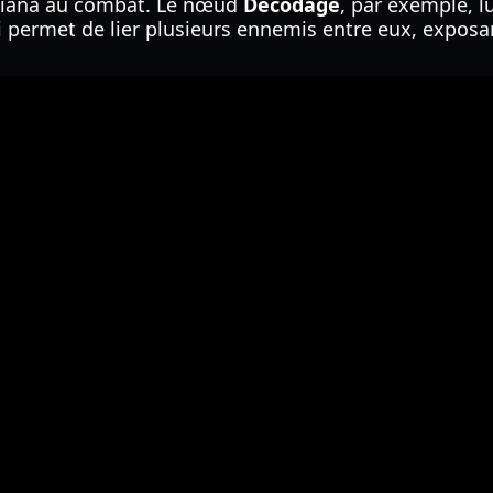
 Diana au combat. Le nœud
Décodage
, par exemple, l
i permet de lier plusieurs ennemis entre eux, exposa