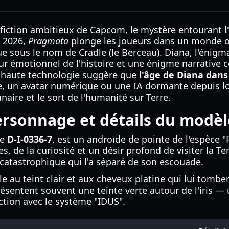
ce-fiction ambitieux de Capcom, le mystère entourant
l 2026,
Pragmata
plonge les joueurs dans un monde où
e sous le nom de Cradle (le Berceau). Diana, l'énigm
ur émotionnel de l'histoire et une énigme narrative c
de haute technologie suggère que
l'âge de Diana dan
, un avatar numérique ou une IA dormante depuis lo
naire et le sort de l'humanité sur Terre.
personnage et détails du modèl
le
D-I-0336-7
, est un androïde de pointe de l'espèce
e la curiosité et un désir profond de visiter la Terr
 catastrophique qui l'a séparé de son escouade.
au teint clair et aux cheveux platine qui lui tombent j
résentent souvent une teinte verte autour de l'iris 
ction avec le système "IDUS".