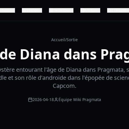
nnages
Version
Technique
Médias
Critiques
Accueil
/
Sortie
 de Diana dans Pr
ystère entourant l'âge de Diana dans Pragmata, s
dle et son rôle d'androïde dans l'épopée de scienc
Capcom.
2026-04-18
Équipe Wiki Pragmata