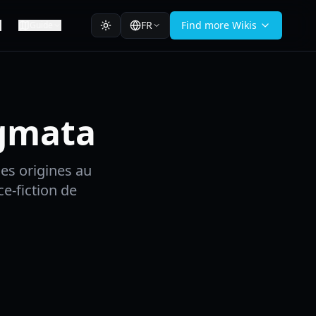
FR
Find more Wikis
Guide
agmata
es origines au
e-fiction de