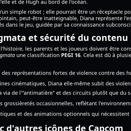
'elle et de Hugh au bord de l'océan.
'un simple robot ; elle pourrait être un réceptacle po
intain, peut-être inatteignable, Diana représente l'e
chés dans le jeu, guidée par sa connaissance subcons
agmata et sécurité du contenu
histoire, les parents et les joueurs doivent être consc
agmata
une classification
PEGI 16
. Cela est dû à plus
es représentations fortes de violence contre des h
aines cinématiques, Diana elle-même subit des viol
 via de l'"antimatière" et des circuits plutôt que du s
grossièretés occasionnelles, reflétant l'environneme
iques et des animations optionnels qui nécessitent l
c d'autres icônes de Capcom