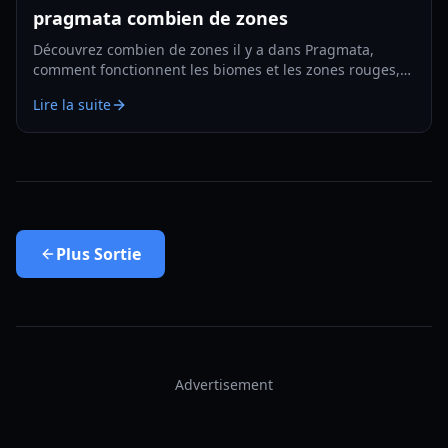
pragmata combien de zones
Découvrez combien de zones il y a dans Pragmata,
comment fonctionnent les biomes et les zones rouges,
et comment planifier une exploration et des
Lire la suite
améliorations efficaces en 2026.
Plus
Sortie
Advertisement