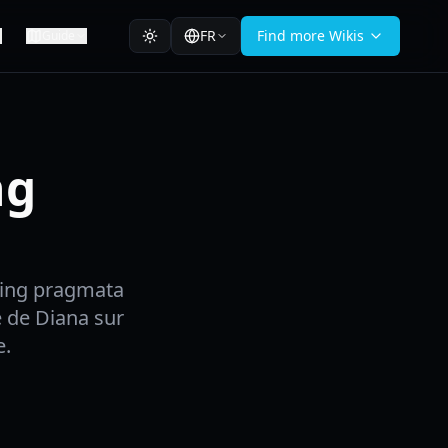
FR
Find more Wikis
Guide
ng
ding pragmata
e de Diana sur
e.