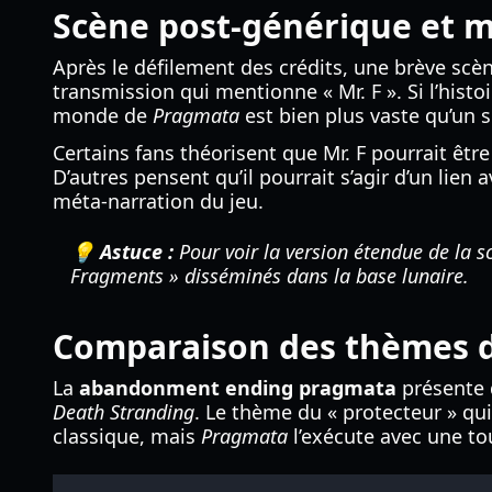
Scène post-générique et my
Après le défilement des crédits, une brève scè
transmission qui mentionne « Mr. F ». Si l’histo
monde de
Pragmata
est bien plus vaste qu’un s
Certains fans théorisent que Mr. F pourrait êtr
D’autres pensent qu’il pourrait s’agir d’un lien
méta-narration du jeu.
💡 Astuce :
Pour voir la version étendue de la s
Fragments » disséminés dans la base lunaire.
Comparaison des thèmes de
La
abandonment ending pragmata
présente 
Death Stranding
. Le thème du « protecteur » qu
classique, mais
Pragmata
l’exécute avec une to