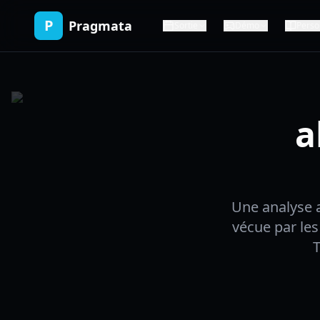
P
Pragmata
Sortie
Démo
Perso
a
Une analyse 
vécue par les
T