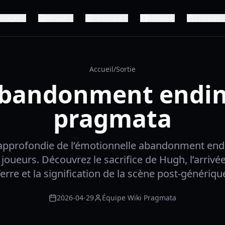
nnages
Version
Technique
Médias
Critiques
Accueil
/
Sortie
bandonment endi
pragmata
approfondie de l’émotionnelle abandonment en
 joueurs. Découvrez le sacrifice de Hugh, l’arrivé
erre et la signification de la scène post-génériqu
2026-04-29
Équipe Wiki Pragmata