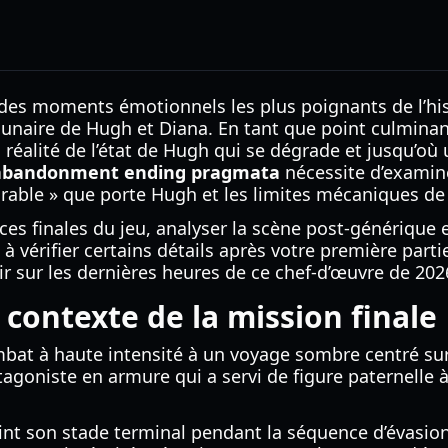
 des moments émotionnels les plus poignants de l’hist
unaire de Hugh et Diana. En tant que point culminan
a réalité de l’état de Hugh qui se dégrade et jusqu’où 
abandonment ending pragmata
nécessite d’examiner
curable » que porte Hugh et les limites mécaniques de 
es finales du jeu, analyser la scène post-générique e
 à vérifier certains détails après votre première part
ir sur les dernières heures de ce chef-d’œuvre de 202
 contexte de la mission finale
bat à haute intensité à un voyage sombre centré sur
rotagoniste en armure qui a servi de figure paternelle
teint son stade terminal pendant la séquence d’évasio