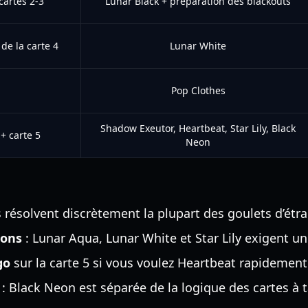
cartes 2-3
Lunar Black + préparation des blackouts
de la carte 4
Lunar White
Pop Clothes
Shadow Exeutor, Heartbeat, Star Lily, Black
+ carte 5
Neon
ls résolvent discrètement la plupart des goulets d’ét
lons
: Lunar Aqua, Lunar White et Star Lily exigent 
go
sur la carte 5 si vous voulez Heartbeat rapidement
: Black Neon est séparée de la logique des cartes à