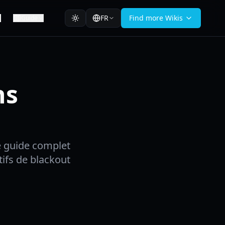
FR
Find more Wikis
Guide
ns
 guide complet
ifs de blackout