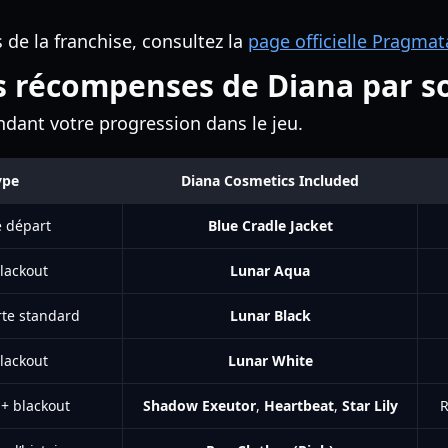
s de la franchise, consultez la
page officielle Pragma
s récompenses de Diana par s
ndant votre progression dans le jeu.
ype
Diana Cosmetics Included
 départ
Blue Cradle Jacket
lackout
Lunar Aqua
te standard
Lunar Black
lackout
Lunar White
+ blackout
Shadow Exeutor
,
Heartbeat
,
Star Lily
R