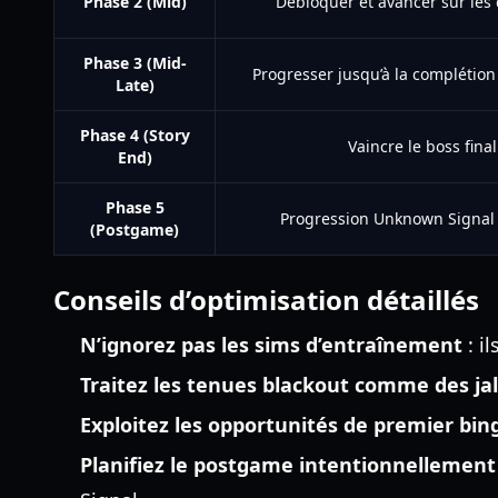
Phase 2 (Mid)
Débloquer et avancer sur les 
Phase 3 (Mid-
Progresser jusqu’à la complétion 
Late)
Phase 4 (Story
Vaincre le boss final
End)
Phase 5
Progression Unknown Signal 
(Postgame)
Conseils d’optimisation détaillés
N’ignorez pas les sims d’entraînement
: i
Traitez les tenues blackout comme des ja
Exploitez les opportunités de premier bin
Planifiez le postgame intentionnellement