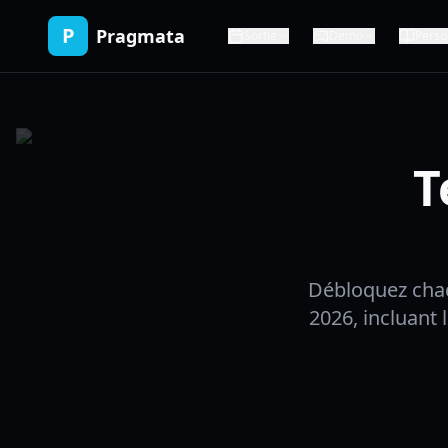
P
Pragmata
Sortie
Démo
Perso
T
Débloquez cha
2026, incluant