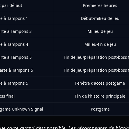
 par défaut
Premières heures
te à Tampons 1
Début-milieu de jeu
rte à Tampons 3
Milieu de jeu
te à Tampons 4
Milieu-fin de jeu
rte à Tampons 5
Fin de jeu/préparation post-boss f
Carte à Tampons 5
Fin de jeu/préparation post-boss f
te à Tampons 5
Fenêtre d’accès postgame
ss final
Fin de l’histoire principale
stgame Unknown Signal
Postgame
e carte quand c’est possible. Les récompenses de blacko