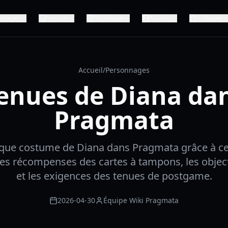
nnages
Version
Technique
Médias
Critiques
Accueil
/
Personnages
enues de Diana da
Pragmata
que costume de Diana dans Pragmata grâce à ce
 les récompenses des cartes à tampons, les object
et les exigences des tenues de postgame.
2026-04-30
Équipe Wiki Pragmata