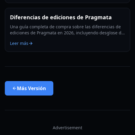
Diferencias de ediciones de Pragmata
Una guía completa de compra sobre las diferencias de
ediciones de Pragmata en 2026, incluyendo desglose de
valor de Standard, Deluxe y Collector’s, consejos por
Leer más
plataforma y recomendaciones de compra.
Más
Versión
Advertisement