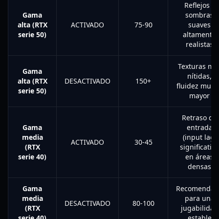
Reflejos y
Gama
sombras
alta (RTX
ACTIVADO
75-90
suaves
serie 50)
altamente
realistas
Texturas má
Gama
nítidas,
alta (RTX
DESACTIVADO
150+
fluidez muc
serie 50)
mayor
Retraso de
Gama
entrada
media
(input lag)
ACTIVADO
30-45
(RTX
significativo
serie 40)
en áreas
densas
Gama
Recomendad
media
para una
DESACTIVADO
80-100
(RTX
jugabilidad
serie 40)
estable