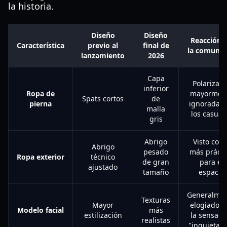
la historia.
Diseño
Diseño
Reacción 
Característica
previo al
final de
la comuni
lanzamiento
2026
Capa
Polarizada
inferior
Ropa de
mayormen
Spats cortos
de
pierna
ignorada p
malla
los casual
gris
Abrigo
Visto com
Abrigo
pesado
más prácti
Ropa exterior
técnico
de gran
para el
ajustado
tamaño
espacio
Generalme
Texturas
Mayor
elogiado p
Modelo facial
más
estilización
la sensaci
realistas
"inquietan