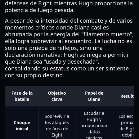
defensas de Eight mientras Hugh proporciona la
potencia de fuego pesada.
A pesar de la intensidad del combate y de varios
momentos críticos donde Diana casi es
abrumada por la energía del "filamento muerto",
ella logra sobrevivir al encuentro. La lucha no es
solo una prueba de reflejos, sino una
declaración narrativa: Hugh se niega a permitir
que Diana sea "usada y desechada",
consolidando su estatus como un ser sintiente
con su propio destino.
Fase de la
Objetivo
Papel de
Resulta
batalla
clave
Diana
Escudar a
Sobrevivir a
Los escu
Hugh y
Choque
los ataques
primario
proporcionar
inicial
de área de
de Eight 
datos
Eight
debilita
tácticos