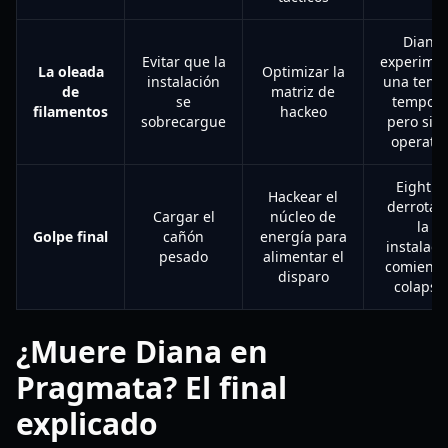
Diana
Evitar que la
experime
La oleada
Optimizar la
instalación
una tensi
de
matriz de
se
tempora
filamentos
hackeo
sobrecargue
pero sig
operativ
Eight e
Hackear el
derrotad
Cargar el
núcleo de
la
Golpe final
cañón
energía para
instalaci
pesado
alimentar el
comienza
disparo
colapsa
¿Muere Diana en
Pragmata? El final
explicado