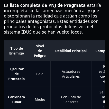
La
lista completa de PNJ de Pragmata
estaría
incompleta sin las amenazas mecánicas y que
distorsionan la realidad que actúan como los
principales antagonistas. Estas entidades son
productos de los protocolos defensivos del
sistema IDUS que se han vuelto locos.
Nivel
Tipo de
de
Debilidad Principal
Compor
Enemigo
Peligro
Pat
Ejecutor
Actuadores
están
de
Bajo
Articulares
cuchi
Protocolo
ene
Se m
Carroñero
Conjunto de
man
Medio
Lunar
Sensores
fla
agr