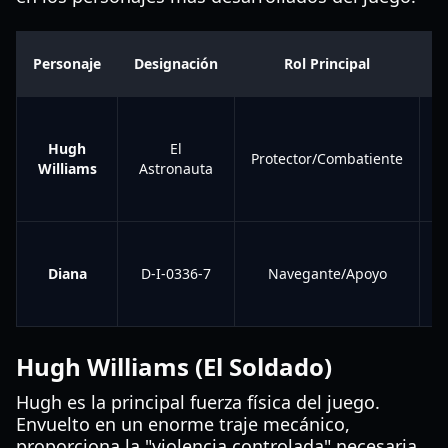
C
Personaje
Designación
Rol Principal
Hugh
El
Protector/Combatiente
Williams
Astronauta
Diana
D-I-0336-7
Navegante/Apoyo
L
Hugh Williams (El Soldado)
Hugh es la principal fuerza física del juego.
Envuelto en un enorme traje mecánico,
proporciona la "violencia controlada" necesaria