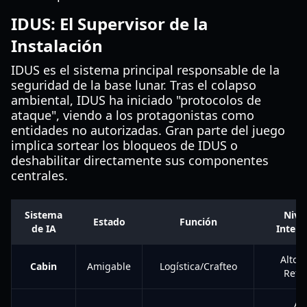
IDUS: El Supervisor de la
Instalación
IDUS es el sistema principal responsable de la
seguridad de la base lunar. Tras el colapso
ambiental, IDUS ha iniciado "protocolos de
ataque", viendo a los protagonistas como
entidades no autorizadas. Gran parte del juego
implica sortear los bloqueos de IDUS o
deshabilitar directamente sus componentes
centrales.
Sistema
Nive
Estado
Función
de IA
Intera
Alto (
Cabin
Amigable
Logística/Crafteo
Refu
Al