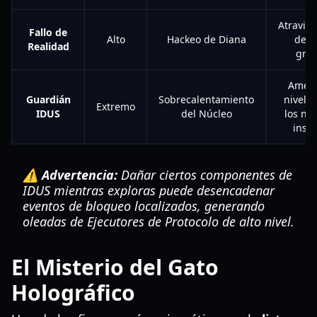
Atravies
Fallo de
Alto
Hackeo de Diana
defo
Realidad
gra
Amena
Guardián
Sobrecalentamiento
nivel d
Extremo
IDUS
del Núcleo
los no
insta
⚠️ Advertencia:
Dañar ciertos componentes de
IDUS mientras exploras puede desencadenar
eventos de bloqueo localizados, generando
oleadas de Ejecutores de Protocolo de alto nivel.
El Misterio del Gato
Holográfico