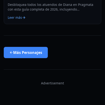
Desbloquea todos los atuendos de Diana en Pragmata
con esta guía completa de 2026, incluyendo
recompensas de tarjetas de sellos, objetivos de blackout
Leer más
y requisitos de outfits del postgame.
Más
Personajes
Advertisement