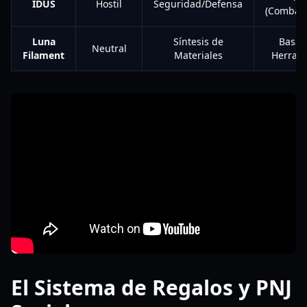
IDUS
Hostil
Seguridad/Defensa
(Combate
Luna
Síntesis de
Basad
Neutral
Filament
Materiales
Herram
El Sistema de Regalos y PNJ