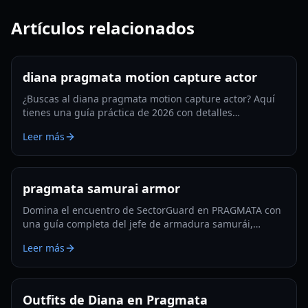
Artículos relacionados
diana pragmata motion capture actor
¿Buscas al diana pragmata motion capture actor? Aquí
tienes una guía práctica de 2026 con detalles
confirmados, pasos de verificación inteligentes y qué
Leer más
vigilar a continuación.
pragmata samurai armor
Domina el encuentro de SectorGuard en PRAGMATA con
una guía completa del jefe de armadura samurái,
incluyendo patrones de ataque, builds, ventanas de
Leer más
tiempo y tácticas de equipo.
Outfits de Diana en Pragmata