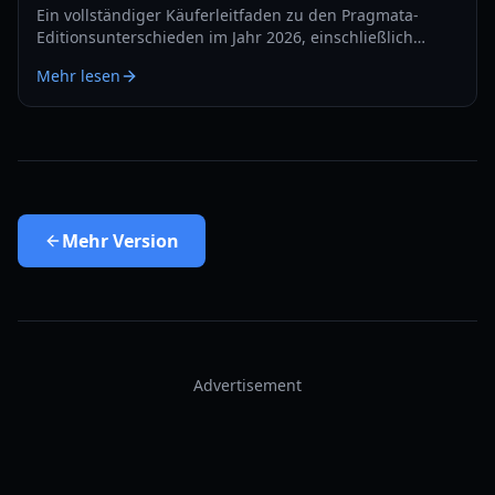
Ein vollständiger Käuferleitfaden zu den Pragmata-
Editionsunterschieden im Jahr 2026, einschließlich
Wertvergleich von Standard, Deluxe und Collector’s,
Mehr lesen
Plattformtipps und Kaufberatung.
Mehr
Version
Advertisement