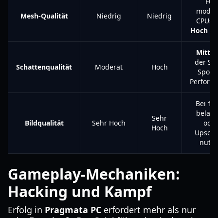
Für
moder
Mesh-Qualität
Niedrig
Niedrig
CPUs a
Hoch
se
Mittel
der Sw
Schattenqualität
Moderat
Hoch
Spot f
Perform
Bei
10
belass
Sehr
Bildqualität
Sehr Hoch
ode
Hoch
Upscal
nutz
Gameplay-Mechaniken:
Hacking und Kampf
Erfolg in
Pragmata PC
erfordert mehr als nur