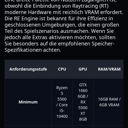
obwohl die Einbindung von Raytracing (RT)
moderne Hardware mit reichlich VRAM erfordert.
Die RE Engine ist bekannt für ihre Effizienz in
geschlossenen Umgebungen, die einen großen
Teil des Spielszenarios ausmachen. Wenn Sie
jedoch alle Extras aktivieren möchten, sollten
Sie besonders auf die empfohlenen Speicher-
Spezifikationen achten.
Anforderungsstufe
CPU
GPU
RAM/VRAM
GTX
Ryzen
1660
5
6GB /
5500
16GB RAM /
Minimum
RX
/ Core
6GB VRAM
5500
i5-
XT
10400
8GB