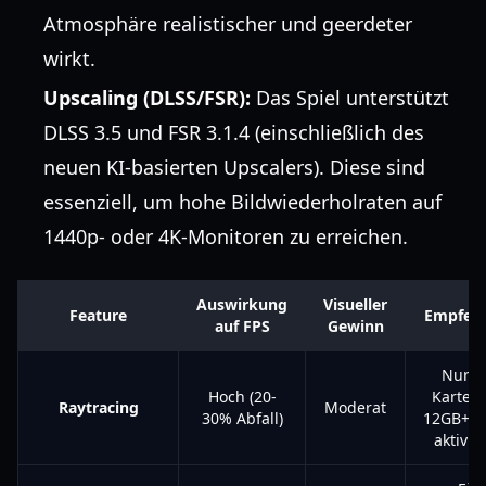
Atmosphäre realistischer und geerdeter
wirkt.
Upscaling (DLSS/FSR):
Das Spiel unterstützt
DLSS 3.5 und FSR 3.1.4 (einschließlich des
neuen KI-basierten Upscalers). Diese sind
essenziell, um hohe Bildwiederholraten auf
1440p- oder 4K-Monitoren zu erreichen.
Auswirkung
Visueller
Feature
Empfeh
auf FPS
Gewinn
Nur a
Hoch (20-
Karten 
Raytracing
Moderat
30% Abfall)
12GB+ 
aktivie