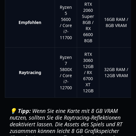
RTX
Ryzen
2060
5
Super
5600
16GB RAM /
Empfohlen
8GB /
/ Core
8GB VRAM
RX
i7-
6600
11700
8GB
RTX
Ryzen
3060
7
12GB
5800X
32GB RAM /
Raytracing
/ RX
/ Core
12GB VRAM
6700
i7-
XT
12700
12GB
💡 Tipp:
Wenn Sie eine Karte mit 8 GB VRAM
nutzen, sollten Sie die Raytracing-Reflektionen
deaktiviert lassen. Die Assets des Spiels und RT
zusammen können leicht 8 GB Grafikspeicher