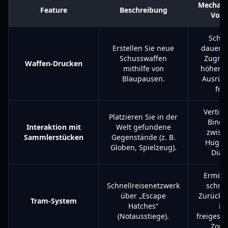
Mechani
Feature
Beschreibung
Vorte
Schal
Erstellen Sie neue
dauerha
Schusswaffen
Zugriff
Waffen-Drucken
mithilfe von
höherst
Blaupausen.
Ausrüs
frei
Vertief
Platzieren Sie in der
Bind
Interaktion mit
Welt gefundene
zwisc
Sammlerstücken
Gegenstände (z. B.
Hugh 
Globen, Spielzeug).
Dian
Ermögl
Schnellreisenetzwerk
schnel
über „Escape
Zurückk
Tram-System
Hatches“
in
(Notausstiege).
freigesch
Zone