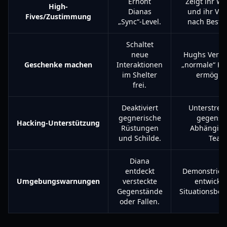
Erhöht
Zeigt ihr W
High-
Dianas
und ihr Ve
Fives/Zustimmung
„Sync“-Level.
nach Bestä
Schaltet
neue
Hughs Versu
Geschenke machen
Interaktionen
„normale“ Ki
im Shelter
ermöglic
frei.
Deaktiviert
Unterstreic
gegnerische
gegensei
Hacking-Unterstützung
Rüstungen
Abhängigke
und Schilde.
Team
Diana
entdeckt
Demonstriert
Umgebungswarnungen
versteckte
entwicke
Gegenstände
Situationsbew
oder Fallen.