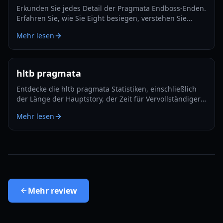
Erkunden Sie jedes Detail der Pragmata Endboss-Enden.
Erfahren Sie, wie Sie Eight besiegen, verstehen Sie
Hughs Opfer und sehen Sie Dianas Reise zur Erde.
Mehr lesen
hltb pragmata
Entdecke die hltb pragmata Statistiken, einschließlich
der Länge der Hauptstory, der Zeit für Vervollständiger
und einer vollständigen Liste der Sektoren für Capcoms
Mehr lesen
neuestes Action-Adventure.
Mehr
review