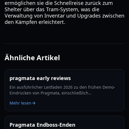
ermöglichen sie die Schnellreise zurück zum
Shelter über das Tram-System, was die
Verwaltung von Inventar und Upgrades zwischen
den Kämpfen erleichtert.
Ähnliche Artikel
pragmata early reviews
Ein ausführlicher Leitfaden 2026 zu den frühen Demo-
Eindrücken von Pragmata, einschließlich
Kampfsystemen, Hacking-Mechaniken, Story-Setup,
Mehr lesen
Stärken, Risiken und Erwartungen zum Launch.
Pragmata Endboss-Enden