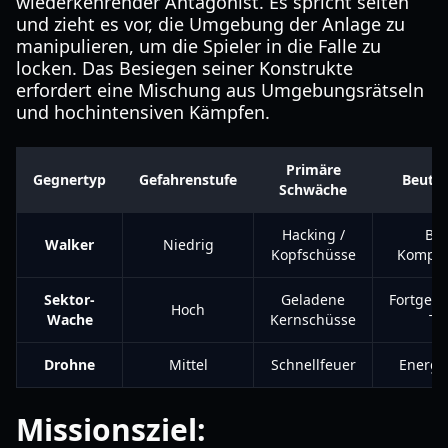
wiederkehrender Antagonist. Es spricht selten
und zieht es vor, die Umgebung der Anlage zu
manipulieren, um die Spieler in die Falle zu
locken. Das Besiegen seiner Konstrukte
erfordert eine Mischung aus Umgebungsrätseln
und hochintensiven Kämpfen.
Primäre
Gegnertyp
Gefahrenstufe
Beute 
Schwäche
Hacking /
Bas
Walker
Niedrig
Kopfschüsse
Kompo
Sektor-
Geladene
Fortgesc
Hoch
Wache
Kernschüsse
Te
Drohne
Mittel
Schnellfeuer
Energi
Missionsziel: