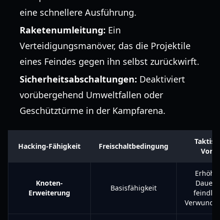
eine schnellere Ausführung.
Raketenumleitung:
Ein
Verteidigungsmanöver, das die Projektile
eines Feindes gegen ihn selbst zurückwirft.
Sicherheitsabschaltungen:
Deaktiviert
vorübergehend Umweltfallen oder
Geschütztürme in der Kampfarena.
Taktisc
Hacking-Fähigkeit
Freischaltbedingung
Vortei
Erhöht 
Knoten-
Dauer 
Basisfähigkeit
Erweiterung
feindli
Verwundba