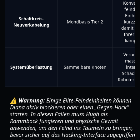
Konvert
feindli
Einhei
Schaltkreis-
Mondbasis Tier 2
kurzzeit
Neuverkabelung
damit si
Ihrer Se
kämpfe
Verursa
massiv
Systemüberlastung
Sammelbare Knoten
intern
Schaden
Roboter-B
⚠️ Warnung:
Einige Elite-Feindeinheiten können
Diana aktiv blockieren oder einen „Gegen-Hack“
starten. In diesen Fällen muss Hugh als
Rammbock fungieren und physische Gewalt
anwenden, um den Feind ins Taumeln zu bringen,
bevor sicher auf das Hacking-Interface zugegriffen