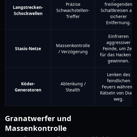
Präzise
freiliegenden
Langstrecken-
Schwachstellen-
Schaltkreisen aus
Schockwellen
Treffer
sicherer
Entfernung.
Einfrieren
aggressiver
Massenkontrolle
Stasis-Netze
Feinde, um Zeit
/ Verzögerung
für das Hacken zu
gewinnen.
Lenken des
feindlichen
Köder-
Ablenkung /
Feuers während
Generatoren
Stealth
Rätseln von Diana
weg.
Granatwerfer und
Massenkontrolle