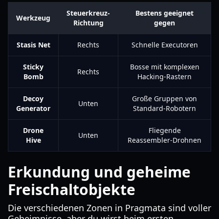
Steuerkreuz-
Bestens geeignet
Werkzeug
Richtung
gegen
Stasis Net
Rechts
Schnelle Executoren
Sticky
Bosse mit komplexen
Rechts
Bomb
Hacking-Rastern
Decoy
Große Gruppen von
Unten
Generator
Standard-Robotern
Drone
Fliegende
Unten
Hive
Reassembler-Drohnen
Erkundung und geheime
Freischaltobjekte
Die verschiedenen Zonen in Pragmata sind voller
Geheimnisse, aber du wirst beim ersten