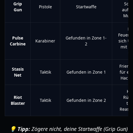
Grip
Schü
Pistole
Startwaffe
Gun
aufla
Muni
Ho
Feuerrat
Pulse
Gefunden in Zone 1-
Karabiner
sich U
Carbine
2
mit de
Gu
Friert
Stasis
Taktik
Gefunden in Zone 1
für ei
Net
Hackin
Ho
Riot
Rück
Taktik
Gefunden in Zone 2
Blaster
tre
Reasse
💡 Tipp:
Zögere nicht, deine Startwaffe (Grip Gun)