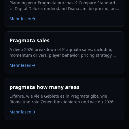
Planning your Pragmata purchase? Compare Standard
vs Digital Deluxe, understand Diana amiibo pricing, and
follow a smart pre-order strategy for 2026.
Mehr lesen
Pragmata sales
A deep 2026 breakdown of Pragmata sales, including
momentum drivers, player behavior, pricing strategy,
and what could shape long-term performance.
Mehr lesen
pragmata how many areas
Erfahre, wie viele Gebiete es in Pragmata gibt, wie
Biome und rote Zonen funktionieren und wie du 2026
Erkundung und Upgrades effizient planst.
Mehr lesen