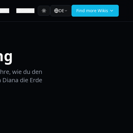
DE
Find more Wikis
gen
Guide
ng
hre, wie du den
 Diana die Erde