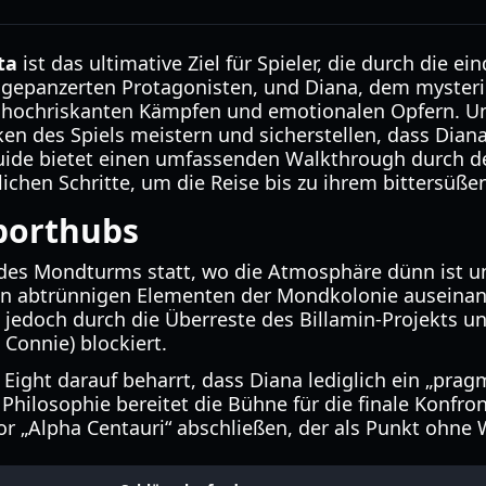
ta
ist das ultimative Ziel für Spieler, die durch die
em gepanzerten Protagonisten, und Diana, dem myste
von hochriskanten Kämpfen und emotionalen Opfern. 
 des Spiels meistern und sicherstellen, dass Diana
uide bietet einen umfassenden Walkthrough durch de
chen Schritte, um die Reise bis zu ihrem bittersüßen
porthubs
fel des Mondturms statt, wo die Atmosphäre dünn ist
en abtrünnigen Elementen der Mondkolonie auseina
d jedoch durch die Überreste des Billamin-Projekts u
Connie) blockiert.
 Eight darauf beharrt, dass Diana lediglich ein „pr
ilosophie bereitet die Bühne für die finale Konfron
or „Alpha Centauri“ abschließen, der als Punkt ohne 