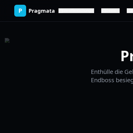
P
Pragmata
Veröffentlichung
Demo
P
Enthülle die G
Endboss besieg