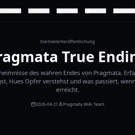
Charaktere
Version
Technik
Medien
Bewertun
Startseite
/
Veröffentlichung
ragmata True Endi
eheimnisse des wahren Endes von Pragmata. Erfa
st, Hues Opfer verstehst und was passiert, wenn
erreicht.
2026-04-21
Pragmata Wiki Team