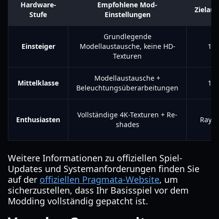
Hardware-
Empfohlene Mod-
Zielau
Stufe
Einstellungen
Grundlegende
Einsteiger
Modellaustausche, keine HD-
10
Texturen
Modellaustausche +
Mittelklasse
14
Beleuchtungsüberarbeitungen
4K
Vollständige 4K-Texturen + Re-
Enthusiasten
Raytr
shades
E
Weitere Informationen zu offiziellen Spiel-
Updates und Systemanforderungen finden Sie
auf der
offiziellen Pragmata-Website
, um
sicherzustellen, dass Ihr Basisspiel vor dem
Modding vollständig gepatcht ist.