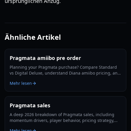
ursprünglichen Anzug.
Ähnliche Artikel
Pragmata amiibo pre order
Planning your Pragmata purchase? Compare Standard
vs Digital Deluxe, understand Diana amiibo pricing, and
follow a smart pre-order strategy for 2026.
Mehr lesen
Pragmata sales
A deep 2026 breakdown of Pragmata sales, including
momentum drivers, player behavior, pricing strategy,
and what could shape long-term performance.
Mehr lesen