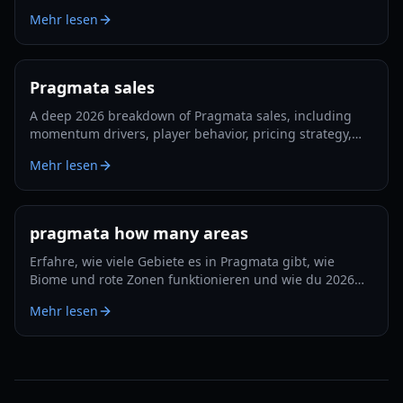
follow a smart pre-order strategy for 2026.
Mehr lesen
Pragmata sales
A deep 2026 breakdown of Pragmata sales, including
momentum drivers, player behavior, pricing strategy,
and what could shape long-term performance.
Mehr lesen
pragmata how many areas
Erfahre, wie viele Gebiete es in Pragmata gibt, wie
Biome und rote Zonen funktionieren und wie du 2026
Erkundung und Upgrades effizient planst.
Mehr lesen