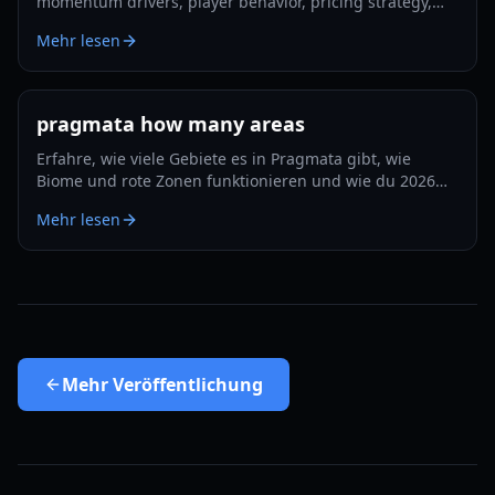
momentum drivers, player behavior, pricing strategy,
and what could shape long-term performance.
Mehr lesen
pragmata how many areas
Erfahre, wie viele Gebiete es in Pragmata gibt, wie
Biome und rote Zonen funktionieren und wie du 2026
Erkundung und Upgrades effizient planst.
Mehr lesen
Mehr
Veröffentlichung