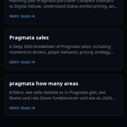
Planning your Pragmata purchase? Compare Standard
vs Digital Deluxe, understand Diana amiibo pricing, and
follow a smart pre-order strategy for 2026.
Mehr lesen
Pragmata sales
A deep 2026 breakdown of Pragmata sales, including
momentum drivers, player behavior, pricing strategy,
and what could shape long-term performance.
Mehr lesen
pragmata how many areas
Erfahre, wie viele Gebiete es in Pragmata gibt, wie
Biome und rote Zonen funktionieren und wie du 2026
Erkundung und Upgrades effizient planst.
Mehr lesen