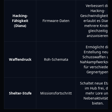
Verbessert die
Hacking-
Hacking-
Geschwindigkeit u
Fähigkeit
Firmware-Daten
erlaubt es Diana
(Diana)
mehrere Knoten
gleichzeitig
anzuvisieren.
Ermöglicht die
Erstellung neuer
Schusswaffen un
Waffendruck
Roh-Schemata
Nahkampfwerkzeu
für verschieden
Gegnertypen.
Schaltet neue Eta
im Hub frei, die
Shelter-Stufe
Missionsfortschritt
mehr Lore und
Nebenaktivitäte
bieten.