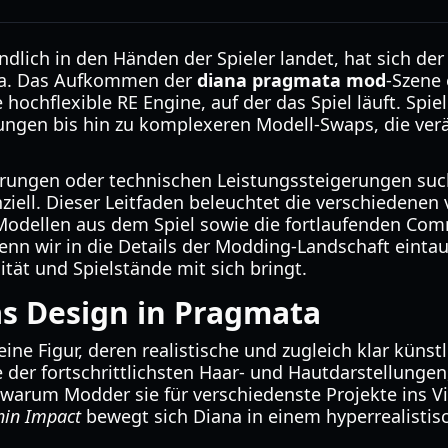
ndlich in den Händen der Spieler landet, hat sich de
iana. Das Aufkommen der
diana pragmata mod
-Szene 
 hochflexible RE Engine, auf der das Spiel läuft. Spie
ungen bis hin zu komplexeren Modell-Swaps, die ve
erungen oder technischen Leistungssteigerungen suc
ziell. Dieser Leitfaden beleuchtet die verschiedenen
odellen aus dem Spiel sowie die fortlaufenden Com
Wenn wir in die Details der Modding-Landschaft eint
ität und Spielstände mit sich bringt.
as Design in Pragmata
ine Figur, deren realistische und zugleich klar künst
ige der fortschrittlichsten Haar- und Hautdarstellu
 warum Modder sie für verschiedenste Projekte ins 
hin Impact
bewegt sich Diana in einem hyperrealistis