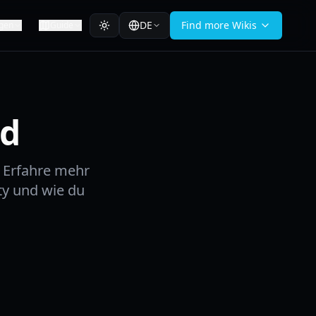
DE
Find more Wikis
gen
Guide
od
 Erfahre mehr
ty und wie du