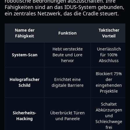
robotische Bedrohungen auszuschalten. Ihre
Fähigkeiten sind an das IDUS-System gebunden,
ein zentrales Netzwerk, das die Cradle steuert.
Name der
Taktischer
Funktion
Fähigkeit
Vorteil
Hebt versteckte
Unerlässlich
System-Scan
Beute und Lore
für 100%
hervor
Abschluss
Blockiert 75%
Holografischer
Errichtet eine
der
Schild
digitale Barriere
eingehenden
Projektile
Schaltet
Abkürzungen
Sicherheits-
Überbrückt Türen
und
Hacking
und Paneele
Schleichwege
frei