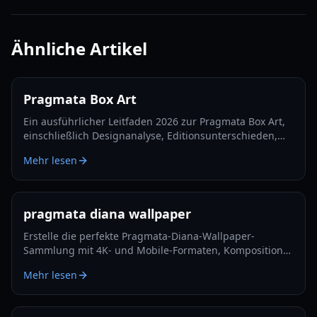
Ähnliche Artikel
Pragmata Box Art
Ein ausführlicher Leitfaden 2026 zur Pragmata Box Art,
einschließlich Designanalyse, Editionsunterschieden,
Sammlerwert-Faktoren und Display-Empfehlungen.
Mehr lesen
pragmata diana wallpaper
Erstelle die perfekte Pragmata-Diana-Wallpaper-
Sammlung mit 4K- und Mobile-Formaten, Kompositions-
Tipps, Farb-Presets und praktischen Setup-Schritten für
Mehr lesen
jeden Bildschirm im Jahr 2026.