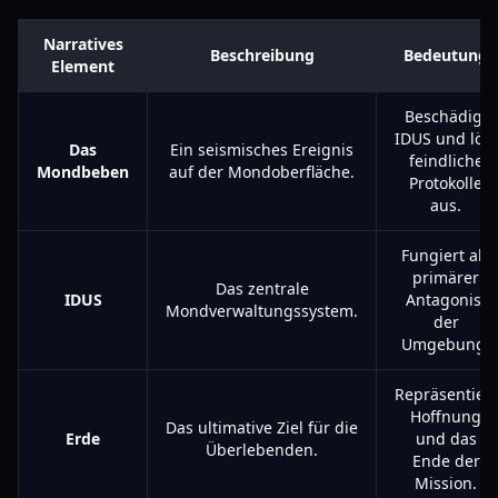
Narratives
Beschreibung
Bedeutung
Element
Beschädigt
IDUS und löst
Das
Ein seismisches Ereignis
feindliche
Mondbeben
auf der Mondoberfläche.
Protokolle
aus.
Fungiert als
primärer
Das zentrale
IDUS
Antagonist
Mondverwaltungssystem.
der
Umgebung.
Repräsentiert
Hoffnung
Das ultimative Ziel für die
Erde
und das
Überlebenden.
Ende der
Mission.