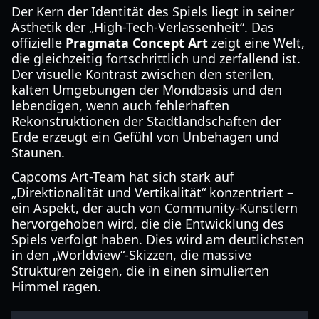
Der Kern der Identität des Spiels liegt in seiner
Ästhetik der „High-Tech-Verlassenheit“. Das
offizielle
Pragmata Concept Art
zeigt eine Welt,
die gleichzeitig fortschrittlich und zerfallend ist.
Der visuelle Kontrast zwischen den sterilen,
kalten Umgebungen der Mondbasis und den
lebendigen, wenn auch fehlerhaften
Rekonstruktionen der Stadtlandschaften der
Erde erzeugt ein Gefühl von Unbehagen und
Staunen.
Capcoms Art-Team hat sich stark auf
„Direktionalität und Vertikalität“ konzentriert –
ein Aspekt, der auch von Community-Künstlern
hervorgehoben wird, die die Entwicklung des
Spiels verfolgt haben. Dies wird am deutlichsten
in den „Worldview“-Skizzen, die massive
Strukturen zeigen, die in einen simulierten
Himmel ragen.