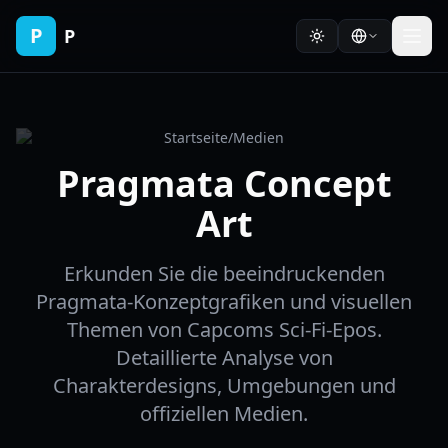
P
P
Startseite
/
Medien
Pragmata Concept
Art
Erkunden Sie die beeindruckenden
Pragmata-Konzeptgrafiken und visuellen
Themen von Capcoms Sci-Fi-Epos.
Detaillierte Analyse von
Charakterdesigns, Umgebungen und
offiziellen Medien.