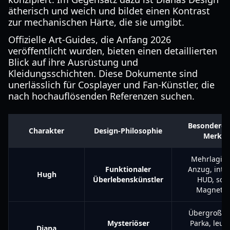
ätherisch und weich und bildet einen Kontrast
zur mechanischen Härte, die sie umgibt.
Offizielle Art-Guides, die Anfang 2026
veröffentlicht wurden, bieten einen detaillierten
Blick auf ihre Ausrüstung und
Kleidungsschichten. Diese Dokumente sind
unerlässlich für Cosplayer und Fan-Künstler, die
nach hochauflösenden Referenzen suchen.
Besondere v
Charakter
Design-Philosophie
Merkma
Mehrlagige
Funktionaler
Anzug, integ
Hugh
Überlebenskünstler
HUD, sch
Magnetsti
Übergroßer
Mysteriöser
Parka, leu
Diana