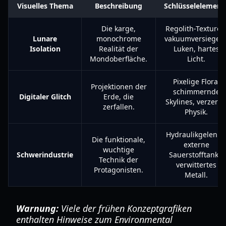
Visuelles Thema
Beschreibung
Schlüsselelement
Die karge,
Regolith-Texturen
Lunare
monochrome
vakuumversiegelt
Isolation
Realität der
Luken, hartes
Mondoberfläche.
Licht.
Pixelige Flora,
Projektionen der
schimmernde
Digitaler Glitch
Erde, die
Skylines, verzerrt
zerfallen.
Physik.
Hydraulikgelenke
Die funktionale,
externe
wuchtige
Schwerindustrie
Sauerstofftanks,
Technik der
verwittertes
Protagonisten.
Metall.
Warnung:
Viele der frühen Konzeptgrafiken
enthalten Hinweise zum Environmental