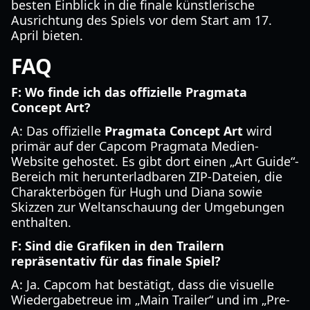
besten Einblick in die finale künstlerische
Ausrichtung des Spiels vor dem Start am 17.
April bieten.
FAQ
F: Wo finde ich das offizielle Pragmata
Concept Art?
A: Das offizielle
Pragmata Concept Art
wird
primär auf der Capcom Pragmata Medien-
Website gehostet. Es gibt dort einen „Art Guide“-
Bereich mit herunterladbaren ZIP-Dateien, die
Charakterbögen für Hugh und Diana sowie
Skizzen zur Weltanschauung der Umgebungen
enthalten.
F: Sind die Grafiken in den Trailern
repräsentativ für das finale Spiel?
A: Ja. Capcom hat bestätigt, dass die visuelle
Wiedergabetreue im „Main Trailer“ und im „Pre-