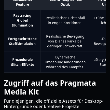
Feature
Optik
Ursp
Raytracing
Realistischer Lichtabfall
Frühe „Wo
Global
in engen Korridoren.
Lichts
Illumination
Realistische Bewegung
Fortgeschrittene
„Dian
von Dianas Parka bei
Stoffsimulation
Bewegung
geringer Schwerkraft.
Dynamische
Prozedurale
„Story_02
Umgebungsänderungen
Glitch-Effekte
Storyb
während des Kampfes.
Zugriff auf das Pragmata
Media Kit
Für diejenigen, die offizielle Assets für Desktop-
Hintergründe oder kreative Projekte