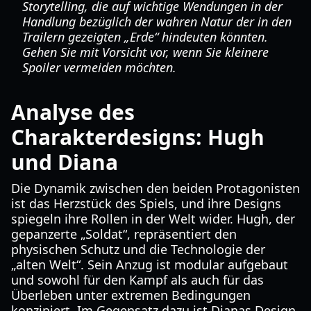
Storytelling, die auf wichtige Wendungen in der
Handlung bezüglich der wahren Natur der in den
Trailern gezeigten „Erde“ hindeuten könnten.
Gehen Sie mit Vorsicht vor, wenn Sie kleinere
Spoiler vermeiden möchten.
Analyse des
Charakterdesigns: Hugh
und Diana
Die Dynamik zwischen den beiden Protagonisten
ist das Herzstück des Spiels, und ihre Designs
spiegeln ihre Rollen in der Welt wider. Hugh, der
gepanzerte „Soldat“, repräsentiert den
physischen Schutz und die Technologie der
„alten Welt“. Sein Anzug ist modular aufgebaut
und sowohl für den Kampf als auch für das
Überleben unter extremen Bedingungen
konzipiert. Im Gegensatz dazu ist Dianas Design