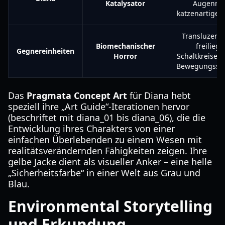
Katalysator
Augenmus
katzenartiger 
Transluzente
Biomechanischer
freilieg
Gegnereinheiten
Horror
Schaltkreise, 
Bewegungssil
Das
Pragmata Concept Art
für Diana hebt
speziell ihre „Art Guide“-Iterationen hervor
(beschriftet mit diana_01 bis diana_06), die die
Entwicklung ihres Charakters von einer
einfachen Überlebenden zu einem Wesen mit
realitätsverändernden Fähigkeiten zeigen. Ihre
gelbe Jacke dient als visueller Anker – eine helle
„Sicherheitsfarbe“ in einer Welt aus Grau und
Blau.
Environmental Storytelling
und Erkundung