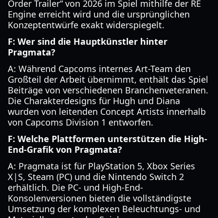
Order Trailer“ von 2026 im Spiel mithilfe der RE
Engine erreicht wird und die ursprünglichen
Konzeptentwürfe exakt widerspiegelt.
F: Wer sind die Hauptkünstler hinter
Pragmata?
A: Während Capcoms internes Art-Team den
Großteil der Arbeit übernimmt, enthält das Spiel
Beiträge von verschiedenen Branchenveteranen.
Die Charakterdesigns für Hugh und Diana
wurden von leitenden Concept Artists innerhalb
von Capcoms Division 1 entworfen.
F: Welche Plattformen unterstützen die High-
End-Grafik von Pragmata?
A: Pragmata ist für PlayStation 5, Xbox Series
X|S, Steam (PC) und die Nintendo Switch 2
erhältlich. Die PC- und High-End-
Konsolenversionen bieten die vollständigste
Umsetzung der komplexen Beleuchtungs- und