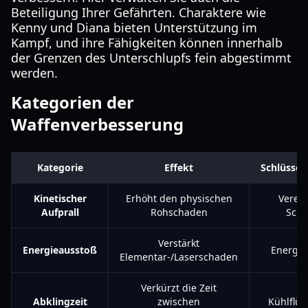
Beteiligung Ihrer Gefährten. Charaktere wie
Kenny und Diana bieten Unterstützung im
Kampf, und ihre Fähigkeiten können innerhalb
der Grenzen des Unterschlupfs fein abgestimmt
werden.
Kategorien der
Waffenverbesserung
Kategorie
Effekt
Schlüssel
Kinetischer
Erhöht den physischen
Verede
Aufprall
Rohschaden
Schr
Verstärkt
Energieausstoß
Energie
Elementar-/Laserschaden
Verkürzt die Zeit
Abklingzeit
zwischen
Kühlflüs