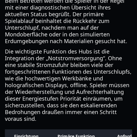
Beim Betreten werden die Spieler in der Regel
mit einer diagnostischen Übersicht ihres
aktuellen Status begrüßt. Der primäre
Spielablauf beinhaltet die Rückkehr zum
Unterschlupf, nachdem man auf der
Mondoberfläche oder in den simulierten
Erdumgebungen nach Materialien gesucht hat.
Die wichtigste Funktion des Hubs ist die
Integration der „Notstromversorgung“. Ohne
eine stabile Stromzufuhr bleiben viele der
fortgeschrittenen Funktionen des Unterschlupfs,
wie die hochwertigen Werkbänke und
holografischen Displays, offline. Spieler müssen
der Wiederherstellung und Aufrechterhaltung
dieser Energiestufen Priorität einräumen, um
sicherzustellen, dass sie den eskalierenden
Bedrohungen draußen immer einen Schritt
voraus sind.
Einrichtung
Primäre Funktion
Anforder