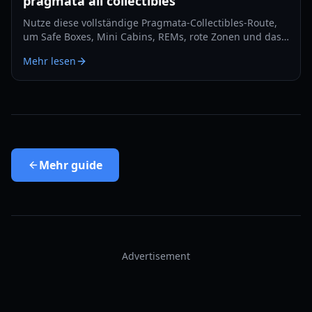
pragmata all collectibles
Nutze diese vollständige Pragmata-Collectibles-Route,
um Safe Boxes, Mini Cabins, REMs, rote Zonen und das
Late-Game-Cleanup mit minimalem Backtracking in 2026
Mehr lesen
zu verfolgen.
Mehr
guide
Advertisement