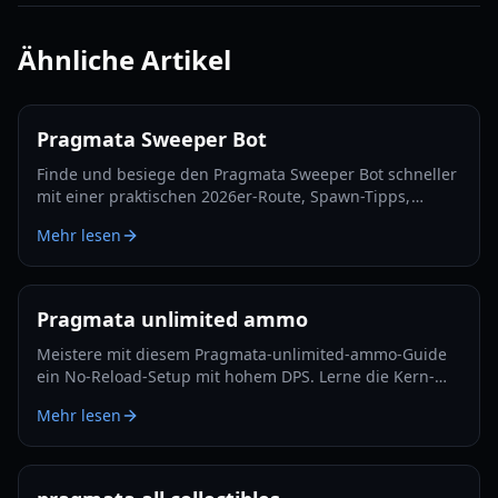
Ähnliche Artikel
Pragmata Sweeper Bot
Finde und besiege den Pragmata Sweeper Bot schneller
mit einer praktischen 2026er-Route, Spawn-Tipps,
Hacking-Taktiken und Luna-Filament-Farmstrategien.
Mehr lesen
Pragmata unlimited ammo
Meistere mit diesem Pragmata-unlimited-ammo-Guide
ein No-Reload-Setup mit hohem DPS. Lerne die Kern-
Mods, Hack-Rotation, Überlebens-Tricks und Lunatic-
Mehr lesen
Plus-Optimierung.