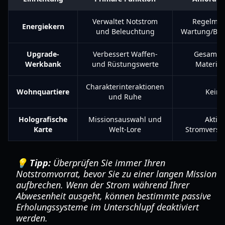
Verwaltet Notstrom
Regelmäß
Energiekern
und Beleuchtung
Wartung/Bre
Upgrade-
Verbessert Waffen-
Gesamme
Werkbank
und Rüstungswerte
Material
Charakterinteraktionen
Wohnquartiere
Keine
und Ruhe
Holografische
Missionsauswahl und
Aktive
Karte
Welt-Lore
Stromverso
💡 Tipp:
Überprüfen Sie immer Ihren
Notstromvorrat, bevor Sie zu einer langen Mission
aufbrechen. Wenn der Strom während Ihrer
Abwesenheit ausgeht, können bestimmte passive
Erholungssysteme im Unterschlupf deaktiviert
werden.