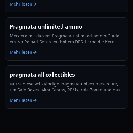
Mehr lesen
Pragmata unlimited ammo
Meistere mit diesem Pragmata-unlimited-ammo-Guide
ein No-Reload-Setup mit hohem DPS. Lerne die Kern-
Mods, Hack-Rotation, Überlebens-Tricks und Lunatic-
Mehr lesen
Plus-Optimierung.
pragmata all collectibles
Nutze diese vollständige Pragmata-Collectibles-Route,
um Safe Boxes, Mini Cabins, REMs, rote Zonen und das
Late-Game-Cleanup mit minimalem Backtracking in 2026
Mehr lesen
zu verfolgen.