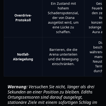
Ein Zustand mit
Gesam
hohem
Feuerkra
Schadenspotenzial,
den zent
Overdrive-
der von Diana
Ker
Protokoll
ausgelöst wird, um
konzentr
eine Lücke zu
solange di
schaffen.
Aura akti
Dian
beschüt
Barrieren, die die
während s
Notfall-
Arena unterteilen
manuel
Abriegelung
und die Bewegung
Neustar
einschränken.
Termin
durchfü
Warnung:
Versuchen Sie nicht, länger als drei
Sekunden an einer Position zu bleiben. Ediths
Ortungssensoren sind darauf ausgelegt,
stationäre Ziele mit einem sofortigen Schlag im