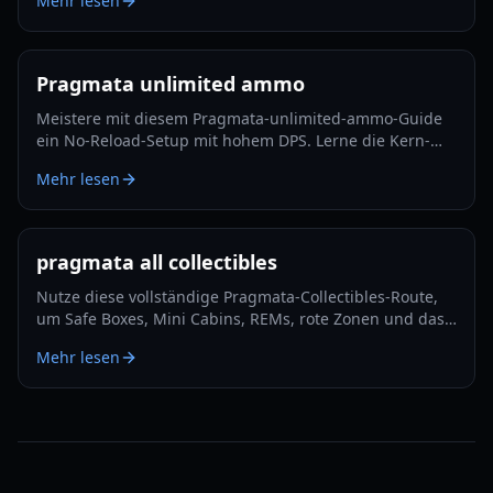
Mehr lesen
Pragmata unlimited ammo
Meistere mit diesem Pragmata-unlimited-ammo-Guide
ein No-Reload-Setup mit hohem DPS. Lerne die Kern-
Mods, Hack-Rotation, Überlebens-Tricks und Lunatic-
Mehr lesen
Plus-Optimierung.
pragmata all collectibles
Nutze diese vollständige Pragmata-Collectibles-Route,
um Safe Boxes, Mini Cabins, REMs, rote Zonen und das
Late-Game-Cleanup mit minimalem Backtracking in 2026
Mehr lesen
zu verfolgen.