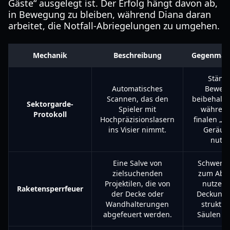
Gäste“ ausgelegt ist. Der Erfolg hängt davon ab,
in Bewegung zu bleiben, während Diana daran
arbeitet, die Notfall-Abriegelungen zu umgehen.
Mechanik
Beschreibung
Gegenma
Ständ
Automatisches
Beweg
Scannen, das den
beibehalte
Sektorgarde-
Spieler mit
während
Protokoll
Hochpräzisionslasern
finalen „Lo
ins Visier nimmt.
Geräus
nutze
Eine Salve von
Schwere 
zielsuchenden
zum Abf
Projektilen, die von
nutzen 
Raketensperrfeuer
der Decke oder
Deckung 
Wandhalterungen
struktur
abgefeuert werden.
Säulen s