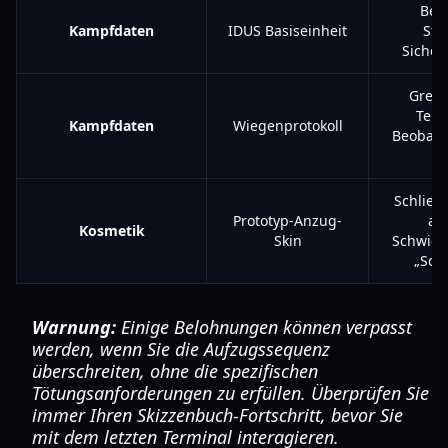
Bes
Kampfdaten
IDUS Basiseinheit
Sta
Sicher
Greif
Term
Kampfdaten
Wiegenprotokoll
Beobach
Schließ
Prototyp-Anzug-
au
Kosmetik
Skin
Schwier
„Sch
Warnung:
Einige Belohnungen können verpasst
werden, wenn Sie die Aufzugssequenz
überschreiten, ohne die spezifischen
Tötungsanforderungen zu erfüllen. Überprüfen Sie
immer Ihren Skizzenbuch-Fortschritt, bevor Sie
mit dem letzten Terminal interagieren.