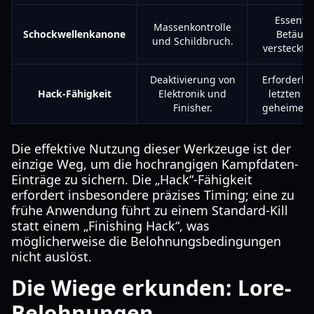
Essentie
Massenkontrolle
Schockwellenkanone
Betäub
und Schildbruch.
versteckte
Deaktivierung von
Erforderlic
Hack-Fähigkeit
Elektronik und
letzten Ki
Finisher.
geheimen 
Die effektive Nutzung dieser Werkzeuge ist der
einzige Weg, um die hochrangigen Kampfdaten-
Einträge zu sichern. Die „Hack“-Fähigkeit
erfordert insbesondere präzises Timing; eine zu
frühe Anwendung führt zu einem Standard-Kill
statt einem „Finishing Hack“, was
möglicherweise die Belohnungsbedingungen
nicht auslöst.
Die Wiege erkunden: Lore-
Belohnungen