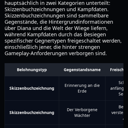
hauptsächlich in zwei Kategorien unterteilt:
Skizzenbuchzeichnungen und Kampfdaten.
Skizzenbuchzeichnungen sind sammelbare
Gegenstände, die Hintergrundinformationen
über Diana und die Welt der Wiege liefern,
während Kampfdaten durch das Besiegen
spezifischer Gegnertypen freigeschaltet werden,
einschließlich jener, die hinter strengen
Gameplay-Anforderungen verborgen sind.
Belohnungstyp
Gegenstandsname
Freischa
Schl
Erinnerung an die
Skizzenbuchzeichnung
anfänglic
Erde
Sequ
Besi
Der Verborgene
Skizzenbuchzeichnung
versteck
Wächter
Au