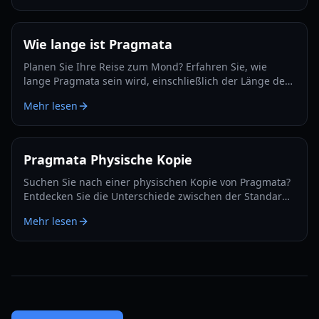
Wie lange ist Pragmata
Planen Sie Ihre Reise zum Mond? Erfahren Sie, wie
lange Pragmata sein wird, einschließlich der Länge der
Hauptstory, Nebenmissionen und Details zum Post-
Mehr lesen
Game-Content.
Pragmata Physische Kopie
Suchen Sie nach einer physischen Kopie von Pragmata?
Entdecken Sie die Unterschiede zwischen der Standard-
und Deluxe-Edition, Vorbestellerboni und
Mehr lesen
Plattformverfügbarkeit für 2026.