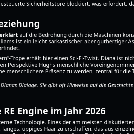
gesteuerte Sicherheitstore blockiert, was erfordert,
Beziehung
erklärt
auf die Bedrohung durch die Maschinen konzen
ms ist ein leicht sarkastischer, aber gutherziger As
rfindet.
rn“-Trope erhält hier einen Sci-Fi-Twist. Diana ist n
deren Perspektive Hughs menschliche Voreingenommenhe
ine menschlichere Präsenz zu werden, zentral für die
ianas Dialoge. Sie gibt oft Hinweise auf die Geschicht
 RE Engine im Jahr 2026
ne Technologie. Eines der am meisten diskutierten F
 langes, üppiges Haar zu erschaffen, das aus einzelne