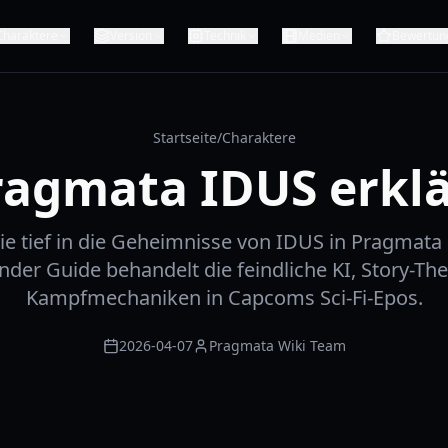
Charaktere
Version
Technik
Medien
Bewertun
Startseite
/
Charaktere
ragmata IDUS erklä
ie tief in die Geheimnisse von IDUS in Pragmata 
der Guide behandelt die feindliche KI, Story-T
Kampfmechaniken in Capcoms Sci-Fi-Epos.
2026-04-07
Pragmata Wiki Team