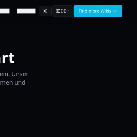
DE
Find more Wikis
gen
Guide
rt
ein. Unser
hemen und