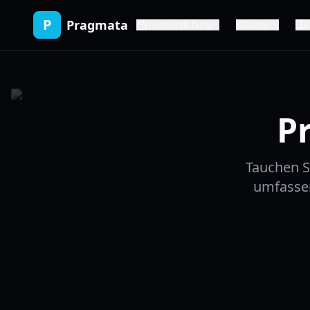
P
Pragmata
Veröffentlichung
Demo
P
Tauchen S
umfassen