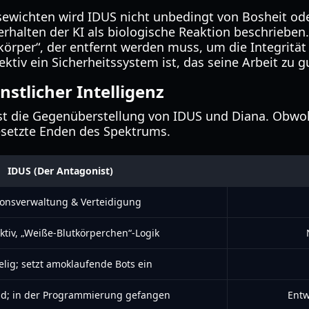
Bösewichten wird IDUS nicht unbedingt von Bosheit 
rhalten der KI als biologische Reaktion beschrieben
rper“, der entfernt werden muss, um die Integrität 
ktiv ein Sicherheitssystem ist, das seine Arbeit zu gu
nstlicher Intelligenz
st die Gegenüberstellung von IDUS und Diana. Obwohl
gesetzte Enden des Spektrums.
IDUS (Der Antagonist)
ionsverwaltung & Verteidigung
aktiv, „Weiße-Blutkörperchen“-Logik
elig; setzt amoklaufende Bots ein
nd; in der Programmierung gefangen
Entw