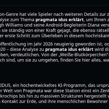
n-Genre hat viele Spieler nach weiteren Details zur 
Analyse zum Thema
pragmata idus erklärt
, um Ihnen z
 Williams und seine Android-Begleiterin Diana vers
 ständig von einer Kraft gejagt, die ebenso rätselh
er erste Schritt zum Überleben in diesem hochriskan
ffentlichung im Jahr 2026 neugierig geworden ist, od
020 – diese Analyse zu
pragmata idus erklärt
wird d
eben, verdeutlichen. Von der „Weiße-Blutkörperchen“-
ch sind, um sie zu umgehen, finden Sie hier alles, 
 IDUS, ein hochentwickeltes KI-Programm, das urspr
der Welt von Pragmata war diese Station einst ein 
krochips bis hin zu massiven Strukturen hergestell
n Kontakt zur Erde, und ihre menschlichen Bewohner 