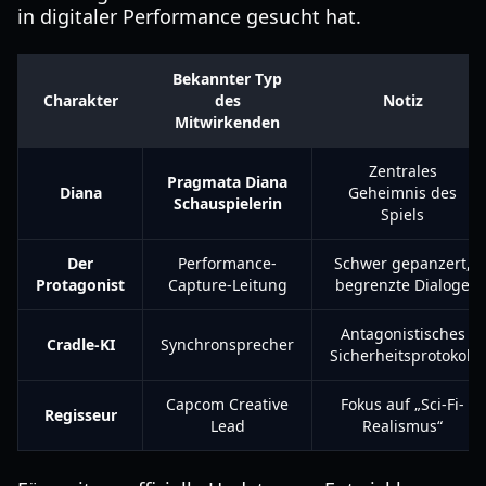
in digitaler Performance gesucht hat.
Bekannter Typ
Charakter
des
Notiz
Mitwirkenden
Zentrales
Pragmata Diana
Diana
Geheimnis des
Schauspielerin
Spiels
Der
Performance-
Schwer gepanzert,
Protagonist
Capture-Leitung
begrenzte Dialoge
Antagonistisches
Cradle-KI
Synchronsprecher
Sicherheitsprotokoll
Capcom Creative
Fokus auf „Sci-Fi-
Regisseur
Lead
Realismus“