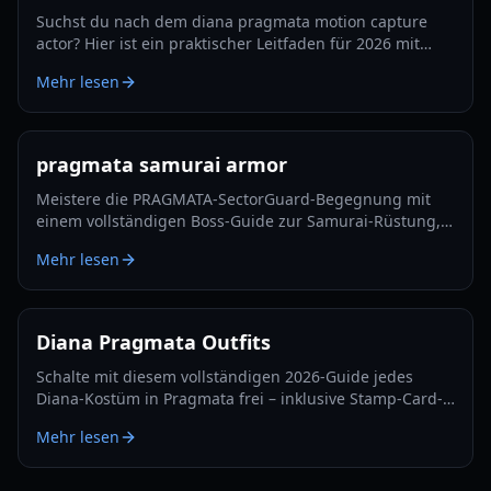
Suchst du nach dem diana pragmata motion capture
actor? Hier ist ein praktischer Leitfaden für 2026 mit
bestätigten Details, klugen Verifizierungsschritten und
Mehr lesen
dem, worauf du als Nächstes achten solltest.
pragmata samurai armor
Meistere die PRAGMATA-SectorGuard-Begegnung mit
einem vollständigen Boss-Guide zur Samurai-Rüstung,
inklusive Angriffsmustern, Builds, Timing-Fenstern und
Mehr lesen
Teamtaktiken.
Diana Pragmata Outfits
Schalte mit diesem vollständigen 2026-Guide jedes
Diana-Kostüm in Pragmata frei – inklusive Stamp-Card-
Belohnungen, Blackout-Zielen und Outfit-
Mehr lesen
Anforderungen im Postgame.