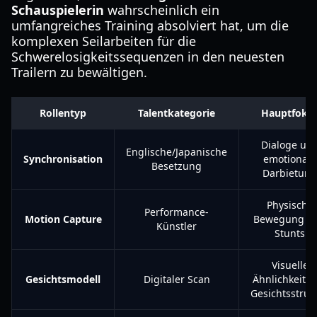
Schauspielerin
wahrscheinlich ein
umfangreiches Training absolviert hat, um die
komplexen Seilarbeiten für die
Schwerelosigkeitssequenzen in den neuesten
Trailern zu bewältigen.
Rollentyp
Talentkategorie
Hauptfoku
Dialoge un
Englische/Japanische
Synchronisation
emotionale
Besetzung
Darbietung
Physische
Performance-
Motion Capture
Bewegung u
Künstler
Stunts
Visuelle
Gesichtsmodell
Digitaler Scan
Ähnlichkeit 
Gesichtsstruk