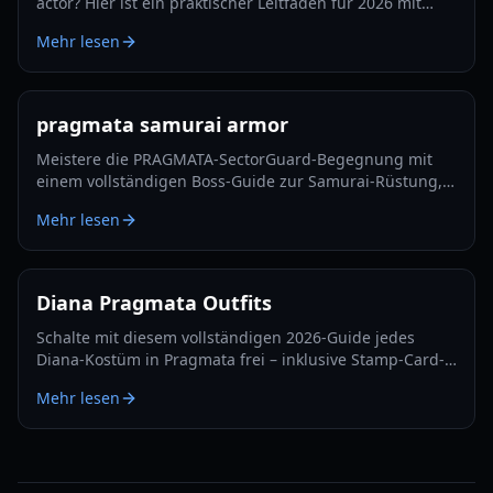
actor? Hier ist ein praktischer Leitfaden für 2026 mit
bestätigten Details, klugen Verifizierungsschritten und
Mehr lesen
dem, worauf du als Nächstes achten solltest.
pragmata samurai armor
Meistere die PRAGMATA-SectorGuard-Begegnung mit
einem vollständigen Boss-Guide zur Samurai-Rüstung,
inklusive Angriffsmustern, Builds, Timing-Fenstern und
Mehr lesen
Teamtaktiken.
Diana Pragmata Outfits
Schalte mit diesem vollständigen 2026-Guide jedes
Diana-Kostüm in Pragmata frei – inklusive Stamp-Card-
Belohnungen, Blackout-Zielen und Outfit-
Mehr lesen
Anforderungen im Postgame.