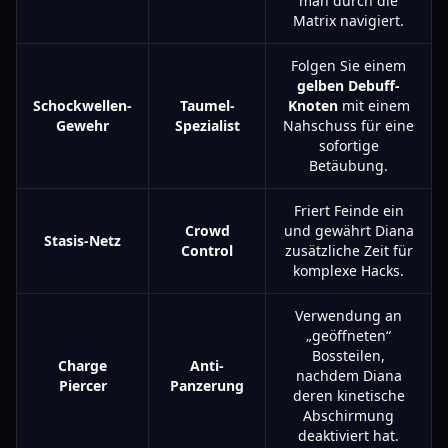
man durch die
Matrix navigiert.
Folgen Sie einem
gelben Debuff-
Schockwellen-
Taumel-
Knoten
mit einem
Gewehr
Spezialist
Nahschuss für eine
sofortige
Betäubung.
Friert Feinde ein
Crowd
und gewährt Diana
Stasis-Netz
Control
zusätzliche Zeit für
komplexe Hacks.
Verwendung an
„geöffneten“
Bossteilen,
Charge
Anti-
nachdem Diana
Piercer
Panzerung
deren kinetische
Abschirmung
deaktiviert hat.