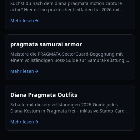
Suchst du nach dem diana pragmata motion capture
actor? Hier ist ein praktischer Leitfaden für 2026 mit
bestätigten Details, klugen Verifizierungsschritten und
Mehr lesen
dem, worauf du als Nächstes achten solltest.
pragmata samurai armor
Meistere die PRAGMATA-SectorGuard-Begegnung mit
einem vollständigen Boss-Guide zur Samurai-Rüstung,
inklusive Angriffsmustern, Builds, Timing-Fenstern und
Mehr lesen
Teamtaktiken.
Diana Pragmata Outfits
Schalte mit diesem vollständigen 2026-Guide jedes
Diana-Kostüm in Pragmata frei – inklusive Stamp-Card-
Belohnungen, Blackout-Zielen und Outfit-
Mehr lesen
Anforderungen im Postgame.