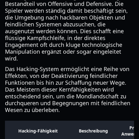
Bestandteil von Offensive und Defensive. Die
Spieler werden ständig damit beschäftigt sein,
die Umgebung nach hackbaren Objekten und
feindlichen Systemen abzusuchen, die
ausgenutzt werden können. Dies schafft eine
flüssige Kampfschleife, in der direktes
Engagement oft durch kluge technologische
Manipulation ergänzt oder sogar eingeleitet
wird.
Das Hacking-System ermöglicht eine Reihe von
Effekten, von der Deaktivierung feindlicher
Funktionen bis hin zur Schaffung neuer Wege.
Das Meistern dieser Kernfähigkeiten wird
entscheidend sein, um die Mondlandschaft zu
durchqueren und Begegnungen mit feindlichen
Wesen zu überleben.
Prim
Hacking-Fähigkeit
Beschreibung
Anwendu