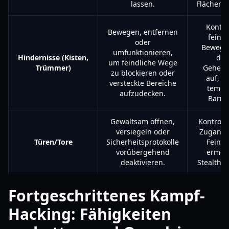
lassen.
Flächens
Kontrol
Bewegen, entfernen
feindl
oder
Bewegu
umfunktionieren,
Hindernisse (Kisten,
dec
um feindliche Wege
Trümmer)
Geheim
zu blockieren oder
auf, sc
versteckte Bereiche
tempo
aufzudecken.
Barrie
Gewaltsam öffnen,
Kontrolli
versiegeln oder
Zugang, 
Türen/Tore
Sicherheitsprotokolle
Feinde
vorübergehend
ermögl
deaktivieren.
Stealth-A
Fortgeschrittenes Kampf-
Hacking: Fähigkeiten