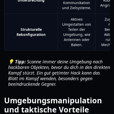
Unterbrechung
koordi
Kommunikation
Angriffe
und Zielsysteme.
Aktives
Zuga
Umgestalten von
ne
Strukturelle
Teilen der
Berei
Rekonfiguration
Umgebung, wie
Aktiv
Antennen oder
ruhe
Baken.
Mechan
💡 Tipp:
Scanne immer deine Umgebung nach
hackbaren Objekten, bevor du dich in den direkten
Kampf stürzt. Ein gut getimter Hack kann das
Blatt im Kampf wenden, besonders gegen
beeindruckende Gegner.
Umgebungsmanipulation
und taktische Vorteile