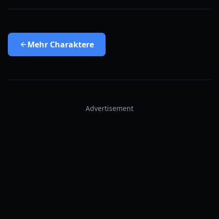
Mehr
Charaktere
Advertisement