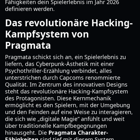
Fähigkeiten dein Spielerlebnis im Jahr 2026
definieren werden.
Das revolutionäre Hacking-
Kampfsystem von
Pragmata
Pragmata schickt sich an, ein Spielerlebnis zu
liefern, das Cyberpunk-Ästhetik mit einer
Psychothriller-Erzählung verbindet, alles
unterstrichen durch Capcoms renommierte
Qualität. Im Zentrum des innovativen Designs
steht das revolutionäre Hacking-Kampfsystem
des Protagonisten. Diese Kernmechanik
ermöglicht es den Spielern, mit der Umgebung
und den Feinden auf eine Weise zu interagieren,
die sich wie „digitale Magie“ anfühlt und weit
über traditionelle Kampfbegegnungen
hinausgeht. Die
Pragmata Charakter-
Fähigkeiten
sind tief mit diesem System