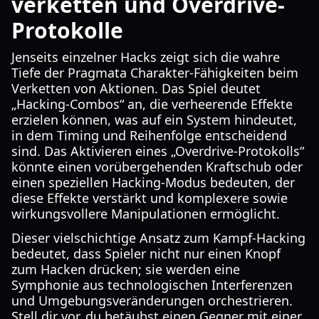
verketten und Overdrive-
Protokolle
Jenseits einzelner Hacks zeigt sich die wahre
Tiefe der Pragmata Charakter-Fähigkeiten beim
Verketten von Aktionen. Das Spiel deutet
„Hacking-Combos“ an, die verheerende Effekte
erzielen können, was auf ein System hindeutet,
in dem Timing und Reihenfolge entscheidend
sind. Das Aktivieren eines „Overdrive-Protokolls“
könnte einen vorübergehenden Kraftschub oder
einen speziellen Hacking-Modus bedeuten, der
diese Effekte verstärkt und komplexere sowie
wirkungsvollere Manipulationen ermöglicht.
Dieser vielschichtige Ansatz zum Kampf-Hacking
bedeutet, dass Spieler nicht nur einen Knopf
zum Hacken drücken; sie werden eine
Symphonie aus technologischen Interferenzen
und Umgebungsveränderungen orchestrieren.
Stell dir vor, du betäubst einen Gegner mit einer