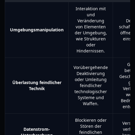
Interaktion mit
und
Veränderung
Dec
von Elementen
schaffe
Umgebungsmanipulation
der Umgebung,
öffnen,
wie Strukturen
einsp
oder
Hindernissen.
Geg
Vorübergehende
betä
Deaktivierung
Geschü
oder Umleitung
Überlastung feindlicher
ge
feindlicher
Technik
Verbü
technologischer
wen
Systeme und
Bedro
Waffen.
entwa
Blockieren oder
Verst
Stören der
Datenstrom-
verhi
feindlichen