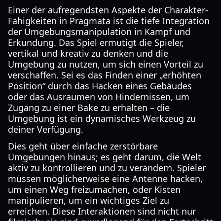
Einer der aufregendsten Aspekte der Charakter-
Fähigkeiten in Pragmata ist die tiefe Integration
der Umgebungsmanipulation in Kampf und
Erkundung. Das Spiel ermutigt die Spieler,
vertikal und kreativ zu denken und die
Umgebung zu nutzen, um sich einen Vorteil zu
verschaffen. Sei es das Finden einer „erhöhten
Position“ durch das Hacken eines Gebäudes
oder das Ausräumen von Hindernissen, um
Zugang zu einer Bake zu erhalten – die
Umgebung ist ein dynamisches Werkzeug zu
deiner Verfügung.
Dies geht über einfache zerstörbare
Umgebungen hinaus; es geht darum, die Welt
aktiv zu kontrollieren und zu verändern. Spieler
müssen möglicherweise eine Antenne hacken,
um einen Weg freizumachen, oder Kisten
manipulieren, um ein wichtiges Ziel zu
erreichen. Diese Interaktionen sind nicht nur