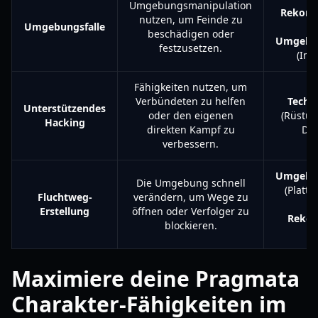
Umgebungsmanipulation
Rekonf
nutzen, um Feinde zu
Umgebungsfalle
e
beschädigen oder
Umgebun
festzusetzen.
(In 
Fähigkeiten nutzen, um
Verbündeten zu helfen
Techn
Unterstützendes
oder den eigenen
(Rüstu
Hacking
direkten Kampf zu
Dir
verbessern.
Umgebun
Die Umgebung schnell
(Platt
Fluchtweg-
verändern, um Wege zu
S
Erstellung
öffnen oder Verfolger zu
Rekon
blockieren.
v
Maximiere deine Pragmata
Charakter-Fähigkeiten im