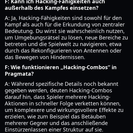
F: Kann ich Hacking-Fähigkeiten auch
außerhalb des Kampfes einsetzen?
A: Ja, Hacking-Fähigkeiten sind sowohl für den
Kampf als auch für die Erkundung von zentraler
Bedeutung. Du wirst sie wahrscheinlich nutzen,
um Umgebungsrätsel zu lösen, neue Bereiche zu
betreten und die Spielwelt zu navigieren, etwa
durch das Rekonfigurieren von Antennen oder
das Bewegen von Hindernissen.
F: Wie funktionieren „Hacking-Combos“ in
Pragmata?
A: Während spezifische Details noch bekannt
gegeben werden, deuten Hacking-Combos
darauf hin, dass Spieler mehrere Hacking-
Aktionen in schneller Folge verketten können,
um komplexere und wirkungsvollere Effekte zu
erzielen, wie zum Beispiel das Betäuben
mehrerer Gegner und das anschließende
Einstürzenlassen einer Struktur auf sie.