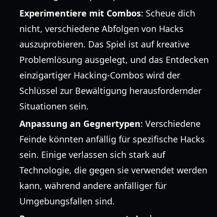
Experimentiere mit Combos
: Scheue dich
nicht, verschiedene Abfolgen von Hacks
auszuprobieren. Das Spiel ist auf kreative
Problemlösung ausgelegt, und das Entdecken
einzigartiger Hacking-Combos wird der
Schlüssel zur Bewältigung herausfordernder
Situationen sein.
Anpassung an Gegnertypen
: Verschiedene
Feinde könnten anfällig für spezifische Hacks
sein. Einige verlassen sich stark auf
Technologie, die gegen sie verwendet werden
kann, während andere anfälliger für
Umgebungsfallen sind.