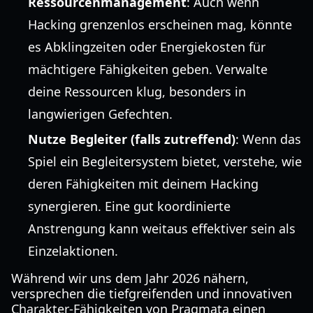
Ressourcenmanagement
: Auch wenn
Hacking grenzenlos erscheinen mag, könnte
es Abklingzeiten oder Energiekosten für
mächtigere Fähigkeiten geben. Verwalte
deine Ressourcen klug, besonders in
langwierigen Gefechten.
Nutze Begleiter (falls zutreffend)
: Wenn das
Spiel ein Begleitersystem bietet, verstehe, wie
deren Fähigkeiten mit deinem Hacking
synergieren. Eine gut koordinierte
Anstrengung kann weitaus effektiver sein als
Einzelaktionen.
Während wir uns dem Jahr 2026 nähern,
versprechen die tiefgreifenden und innovativen
Charakter-Fähigkeiten von Pragmata einen