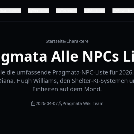
Charaktere
Version
Technik
Medien
Bewertun
Startseite
/
Charaktere
gmata Alle NPCs L
ie die umfassende Pragmata-NPC-Liste für 2026. D
Diana, Hugh Williams, den Shelter-KI-Systemen u
Einheiten auf dem Mond.
2026-04-07
Pragmata Wiki Team