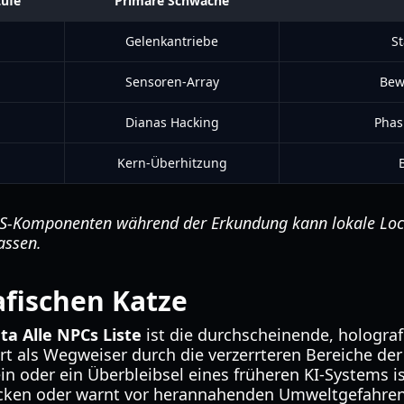
tufe
Primäre Schwäche
Gelenkantriebe
St
Sensoren-Array
Bewe
Dianas Hacking
Phas
Kern-Überhitzung
-Komponenten während der Erkundung kann lokale Lockd
assen.
fischen Katze
a Alle NPCs Liste
ist die durchscheinende, holograf
iert als Wegweiser durch die verzerrteren Bereiche de
 oder ein Überbleibsel eines früheren KI-Systems ist
stecken oder warnt vor herannahenden Umweltgefahren