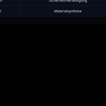
ch
Sicherheit/Verteidigung
l
Materialsynthese