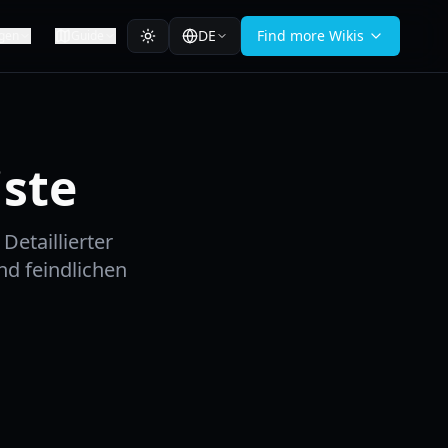
DE
Find more Wikis
gen
Guide
iste
etaillierter
nd feindlichen