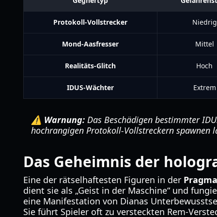
Gegnertyp
Gefahrens
Protokoll-Vollstrecker
Niedrig
Mond-Aasfresser
Mittel
Realitäts-Glitch
Hoch
IDUS-Wächter
Extrem
⚠️ Warnung:
Das Beschädigen bestimmter IDUS
hochrangigen Protokoll-Vollstreckern spawnen l
Das Geheimnis der hologra
Eine der rätselhaftesten Figuren in der
Pragmat
dient sie als „Geist in der Maschine“ und fung
eine Manifestation von Dianas Unterbewusstsein
Sie führt Spieler oft zu versteckten Rem-Ver